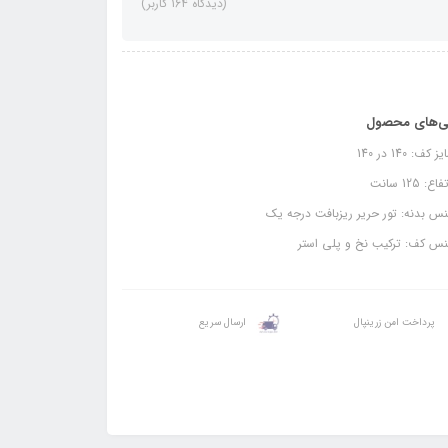
(دیدگاه 164 کاربر)
ی‌های محصول
کف: 140 در 140
ع: 125 سانت
 بدنه: تور حریر ریزبافت درجه یک
س کف: ترکیب نخ و پلی استر
پرداخت امن زرینپال
ارسال سریع