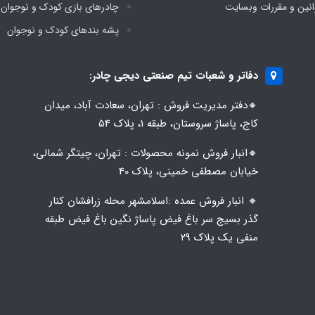
انین و مقررات وبسایت
چادرهای بازی کودک و نوجوان
پشه‌ بندهای کودک و نوجوان
دفاتر و شعبات تیم صنعتی دیجی چادر:
🔸️​​دفتر مدیریت فروش : تهران، سعادت آباد، میدان
کاج، پاساژ سروستان، طبقه 1، پلاک 54
🔸️​​انبار فروش نمونه محصولات : تهران، چیتگر شمالی،
خیابان مصطفی خمینی، پلاک 40
🔸️ انبار فروش عمده :اسلامشهر محله زرافشان کنار
گذر بسیج سر باغ فیض پاساژ نگین باغ فیض طبقه
منفی یک پلاک ۲۹