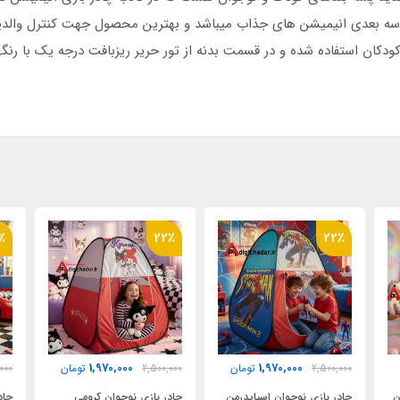
 حمل مخصوص
ی سه بعدی انیمیشن های جذاب میباشد و بهترین محصول جهت کنترل والدی
کان استفاده شده و در قسمت بدنه از تور حریر ریزبافت درجه یک با رنگه
٪
22٪
22٪
1,970,000
1,970,000
2,500,000
تومان
2,500,000
تومان
000
ن
چادر بازی نوجوان اسپایدرمن
چادر بازی نوجوان کرومی
چاد