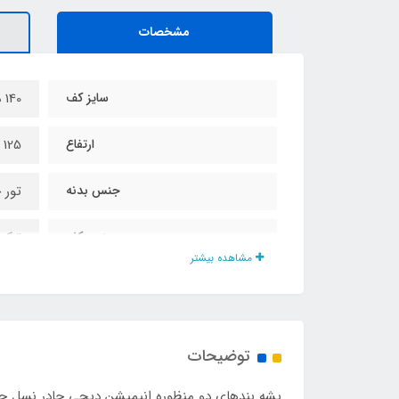
مشخصات
سایز کف
140 در 140
ارتفاع
125 سانت
جنس بدنه
تور 
جنس کف
ترکی
مشاهده بیشتر
نوع اسکلت
فلزی
نوع زیپ
شماره
توضیحات
نوع باز و بست
آسان
پشه‌ بندهای دو منظوره انیمیشن دیجی چادر نسل جدی