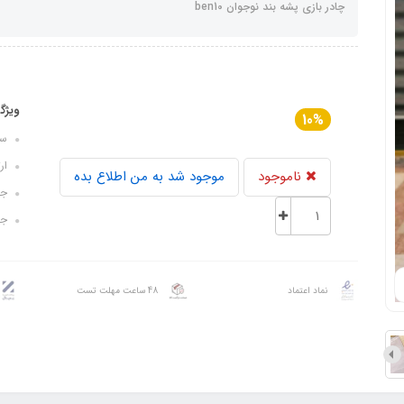
چادر بازی پشه‌ بند نوجوان ben10
ویژگ
10%
سایز 
ارتفا
ناموجود
موجود شد به من اطلاع بده
جنس
جن
نماد اعتماد
48 ساعت مهلت تست