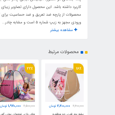
اقلام همراه
کیف
کاربرد داشته باشد. این محصول دارای تصاویر زیبا
محصولات از پارچه ضد تعریق و ضد حساسیت برای کود
ورودی مجهز به زیپ شماره 5 است و مشابه چادر...
مشاهده بیشتر
محصولات مرتبط
22٪
16٪
1,970,000
2,200,000
2,200,
تومان
2,600,000
تومان
2,500,000
تومان
دو منظوره لگو
پشه بند فنری دو منظوره
چادر بازی نوجوان یونی کور