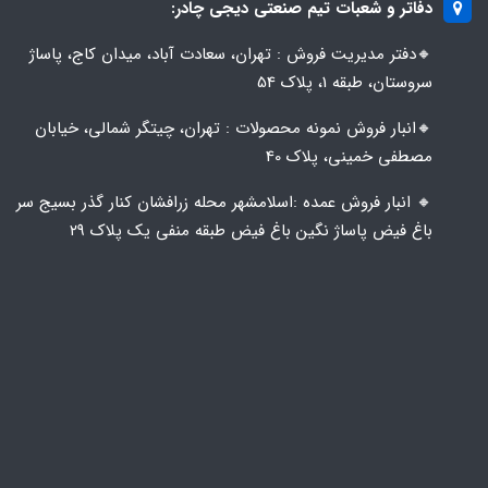
دفاتر و شعبات تیم صنعتی دیجی چادر:
🔸️​​دفتر مدیریت فروش : تهران، سعادت آباد، میدان کاج، پاساژ
سروستان، طبقه 1، پلاک 54
🔸️​​انبار فروش نمونه محصولات : تهران، چیتگر شمالی، خیابان
مصطفی خمینی، پلاک 40
🔸️ انبار فروش عمده :اسلامشهر محله زرافشان کنار گذر بسیج سر
باغ فیض پاساژ نگین باغ فیض طبقه منفی یک پلاک ۲۹