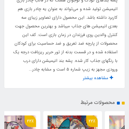
پشه‌ بندهای کودک و نوجوان هست که در قالب چادر بازی
انیمیشن تولید شده و می‌تواند به عنوان یه چادر بازی هم
نوع اسکلت
کاربرد داشته باشد. این محصول دارای تصاویر زیبای سه
بعدی انیمیشن های جذاب میباشد و بهترین محصول جهت
فلزی فنری روکشدار با نوار ابریشم
کنترل والدین روی فرزندان در زمان بازی است. کف این
محصولات از پارچه ضد تعریق و ضد حساسیت برای کودکان
نوع باز و بست
استفاده شده و در قسمت بدنه از تور حریر ریزبافت درجه یک
آسان تاشو مشابه چادر مسافرتی فنری
با رنگهای جذاب کار شده. پشه بند انیمیشن دارای درب
ورودی مجهز به زیپ شماره 5 است و مشابه چادر...
نوع زیپ
مشاهده بیشتر
شماره 5
محصولات مرتبط
اقلام همراه
کیف حمل مخصوص
22٪
22٪