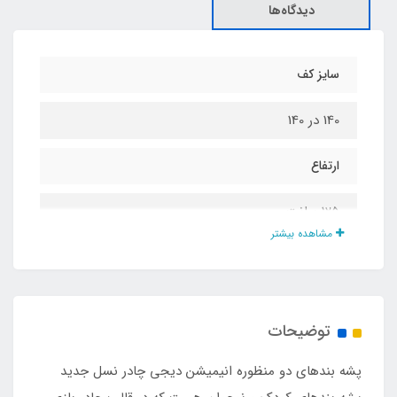
دیدگاه‌ها
سایز کف
140 در 140
ارتفاع
125 سانت
مشاهده بیشتر
جنس بدنه
تور حریر ریزبافت درجه یک
توضیحات
جنس کف
پشه‌ بندهای دو منظوره انیمیشن دیجی چادر نسل جدید
پارچه ضد تعریق اسپاند