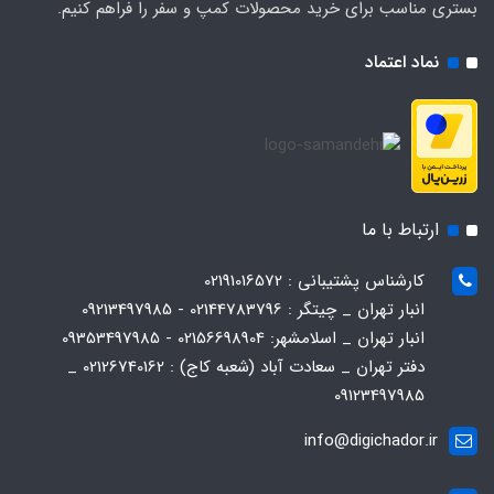
بستری مناسب برای خرید محصولات کمپ و سفر را فراهم کنیم.
نماد اعتماد
ارتباط با ما
کارشناس پشتیبانی : 02191016572
انبار تهران _ چیتگر : 02144783796 - 09213497985
انبار تهران _ اسلامشهر: 02156698904 - 09353497985
دفتر تهران _ سعادت آباد (شعبه کاج) : 02126740162 _
09123497985
info@digichador.ir