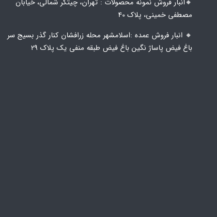
🔸️​​انبار فروش نمونه محصولات : تهران، چیتگر شمالی، خیابان
مصطفی خمینی، پلاک 40
🔸️ انبار فروش عمده :اسلامشهر محله زرافشان کنار گذر بسیج سر
باغ فیض پاساژ نگین باغ فیض طبقه منفی یک پلاک ۲۹