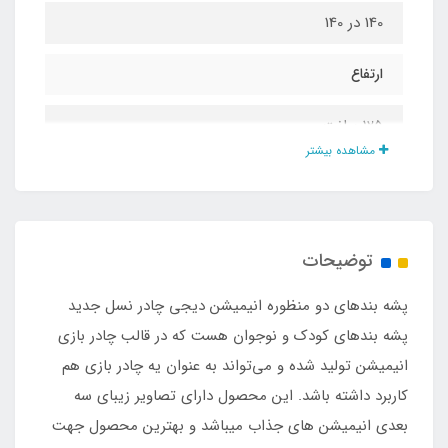
140 در 140
ارتفاع
125 سانت
مشاهده بیشتر
جنس بدنه
تور حریر ریزبافت درجه یک
توضیحات
جنس کف
پشه‌ بندهای دو منظوره انیمیشن دیجی چادر نسل جدید
پارچه ضد تعریق اسپاند
پشه‌ بندهای کودک و نوجوان هست که در قالب چادر بازی
انیمیشن تولید شده و می‌تواند به عنوان یه چادر بازی هم
نوع اسکلت
کاربرد داشته باشد. این محصول دارای تصاویر زیبای سه
بعدی انیمیشن های جذاب میباشد و بهترین محصول جهت
فلزی فنری روکشدار با نوار ابریشم