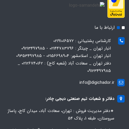
ارتباط با ما
کارشناس پشتیبانی : 02191016572
انبار تهران _ چیتگر : 02144783796 - 09213497985
انبار تهران _ اسلامشهر: 02156698904 - 09353497985
دفتر تهران _ سعادت آباد (شعبه کاج) : 02126740162 _
09123497985
info@digichador.ir
دفاتر و شعبات تیم صنعتی دیجی چادر:
🔸️​​دفتر مدیریت فروش : تهران، سعادت آباد، میدان کاج، پاساژ
سروستان، طبقه 1، پلاک 54