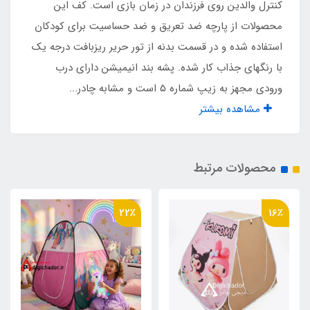
کنترل والدین روی فرزندان در زمان بازی است. کف این
محصولات از پارچه ضد تعریق و ضد حساسیت برای کودکان
نوع باز و بست
استفاده شده و در قسمت بدنه از تور حریر ریزبافت درجه یک
آسان تاشو مشابه چادر مسافرتی فنری
با رنگهای جذاب کار شده. پشه بند انیمیشن دارای درب
ورودی مجهز به زیپ شماره 5 است و مشابه چادر...
نوع زیپ
مشاهده بیشتر
شماره 5
محصولات مرتبط
اقلام همراه
کیف حمل مخصوص
22٪
16٪