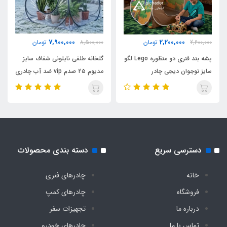
کیف حمل از جنس خود چادر
مناسب سنین
7,900,000
2,200,000
2,600,000
تومان
8,500,000
تومان
پشه بند فنری دو منظوره Lego لگو
گلخانه طلقی نایلونی شفاف سایز
1 تا 10 سال
سایز نوجوان دیجی چادر
مدیوم ۲۵ صدم vip ضد آب چادری
فنری بدون کف دیجی چادر
دسترسی سریع
دسته بندی محصولات
خانه
چادرهای فنری
فروشگاه
چادرهای کمپ
درباره ما
تجهیزات سفر
تماس با ما
چادرهای خودرو