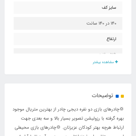
سایز کف
140 در 140 سانت
ارتفاع
125 سانت
مشاهده بیشتر
جنس پارچه
پلی استر پشت نقره ضد آب درجه یک
توضیحات
جنس کف
💢چادرهای بازی دو نفره دیجی چادر از بهترین متریال موجود
پلی استر پشت نقره ضد آب درجه یک
بهره گرفته با رزولیشن تصویر بسیار بالا و سه بعدی جهت
ارتباط هرچه بهتر کودکان عزیزتان. 💢چادرهای بازی محیطی
نوع زیپ