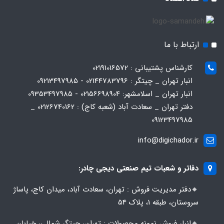
ارتباط با ما
کارشناس پشتیبانی : 02191016572
انبار تهران _ چیتگر : 02144783796 - 09213497985
انبار تهران _ اسلامشهر: 02156698904 - 09353497985
دفتر تهران _ سعادت آباد (شعبه کاج) : 02126740162 _
09123497985
info@digichador.ir
دفاتر و شعبات تیم صنعتی دیجی چادر:
🔸️​​دفتر مدیریت فروش : تهران، سعادت آباد، میدان کاج، پاساژ
سروستان، طبقه 1، پلاک 54
🔸️​​انبار فروش نمونه محصولات : تهران، چیتگر شمالی، خیابان