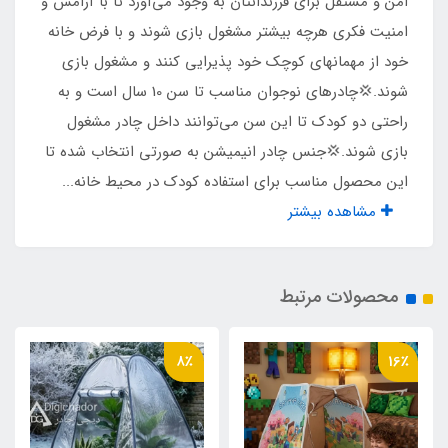
امن و مستقل برای فرزندانتان به وجود می‌آورد تا با آرامش و
امنیت فکری هرچه بیشتر مشغول بازی شوند و با فرض خانه
شماره 5
خود از مهمانهای کوچک خود پذیرایی کنند و مشغول بازی
شوند.💢چادرهای نوجوان مناسب تا سن 10 سال است و به
درب و پنجره
راحتی دو کودک تا این سن می‌توانند داخل چادر مشغول
دارد
بازی شوند.💢جنس چادر انیمیشن به صورتی انتخاب شده تا
این محصول مناسب برای استفاده کودک در محیط خانه...
نوع اسکلت
مشاهده بیشتر
فلزی فنری روکشدار آسان تاشو
محصولات مرتبط
نوع باز و بست
مشابه چادرهای مسافرتی فنری و جمع شده در حالت
8٪
16٪
گرد
اقلام همراه