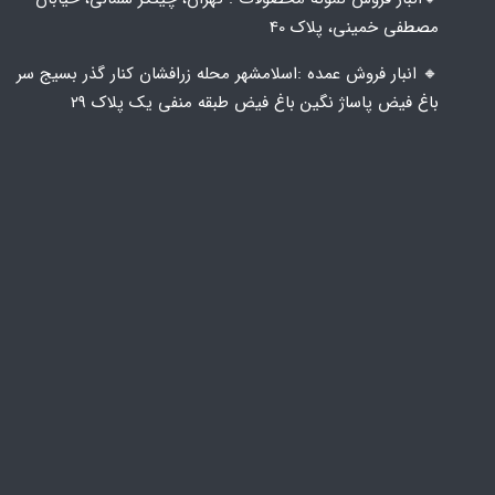
مصطفی خمینی، پلاک 40
🔸️ انبار فروش عمده :اسلامشهر محله زرافشان کنار گذر بسیج سر
باغ فیض پاساژ نگین باغ فیض طبقه منفی یک پلاک ۲۹