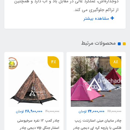
دوجداره‌اش، عملکرد عالی در مقابل باد و آب دارد و همچنین
عصایی
از تراکم جلوگیری می‌ کند.
مشاهده بیشتر
جنس پارچه رویه
پلی استر ۶۸D، پوشش PU 3000mm و پلی استر،
پوشش PU 3000mm waterproofess
محصولات مرتبط
جنس پوشش داخلی
4٪
8٪
( بالا : ۱۰۰% Nylon ) ( پایین : ۱۰۰% Polyester fiber
) و Breathable mesh
وزن
2500 گرم
28,900,000
24,000,000
26,000,000
تومان
30,000,000
تومان
جنس تیرک
چادر سایبان مینی استارتنت زیپ
چادر کمپ ۱۲ نفره سرخپوستی
فلکس با پارچه کره ای دیجی چادر
استتار جنگل vip دیجی چادر