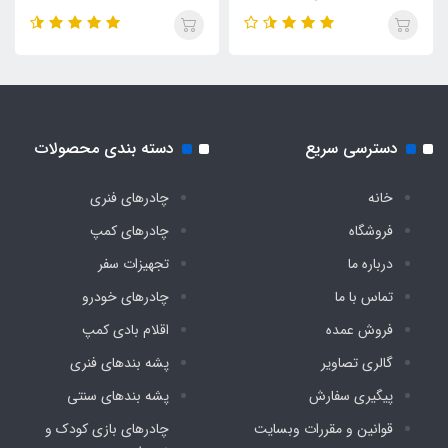
Aluminum alloy poles
جنس پارچه کف
۷۵D fabric, 5000mm PU coating پارچه آکسفورد
مقاوم در برابر سایش
دسترسی سریع
دسته بندی محصولات
قابلیت چادر
خانه
چادرهای فنری
فروشگاه
چادرهای کمپ
قابلیت تنفس، ضد رطوبت و ضد آب
درباره ما
تجهیزات سفر
تماس با ما
چادرهای خودرو
مقاوم در برابر آب
فروش عمده
اقلام بادی کمپ
دارد
گالری تصاویر
پشه‌ بندهای فنری
پیگیری سفارش
پشه‌ بندهای سنتی
مقاوم در برابر باد
قوانین و مقررات وبسایت
چادرهای بازی کودک و