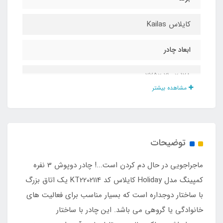
کایلاس Kailas
ابعاد چادر
275x 210 x 128
مشاهده بیشتر
ابعاد در حالت بسته
10*50 سانتی متر
توضیحات
ظرفیت چادر
ماجراجویی در حال دم کردن است...! چادر دوپوش 3 نفره
3 نفر
کمپینگ مدل Holiday کایلاس کد KT2202114 یک اتاق بزرگ
با ساختار دوجداره است که بسیار مناسب برای فعالیت‌ های
نوع اسکلت
خانوادگی یا گروهی می‌ باشد. این چادر با ساختار