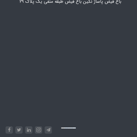
باغ فیض پاساژ نگین باغ فیض طبقه منفی یک پلاک ۲۹
Powered by
Embed Google Maps
&
Phase 10 rules