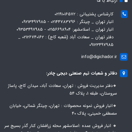
ارتباط با ما
اصالت
کارشناس پشتیبانی : 02191016572
انبار تهران _ چیتگر : 02144783796 - 09213497985
اورجینال با ضمانت تاییده دیجی چادر
انبار تهران _ اسلامشهر: 02156698904 - 09353497985
دفتر تهران _ سعادت آباد (شعبه کاج) : 02126740162 _
09123497985
info@digichador.ir
دفاتر و شعبات تیم صنعتی دیجی چادر:
🔸️​​دفتر مدیریت فروش : تهران، سعادت آباد، میدان کاج، پاساژ
سروستان، طبقه 1، پلاک 54
🔸️​​انبار فروش نمونه محصولات : تهران، چیتگر شمالی، خیابان
مصطفی خمینی، پلاک 40
🔸️ انبار فروش عمده :اسلامشهر محله زرافشان کنار گذر بسیج سر