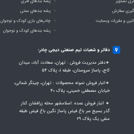
لری تصاویر
پشه‌ بندهای فنری
گیری سفارش
پشه‌ بندهای سنتی
انین و مقررات وبسایت
چادرهای بازی کودک و نوجوان
پشه‌ بندهای کودک و نوجوان
دفاتر و شعبات تیم صنعتی دیجی چادر:
🔸️​​دفتر مدیریت فروش : تهران، سعادت آباد، میدان
کاج، پاساژ سروستان، طبقه 1، پلاک 54
🔸️​​انبار فروش نمونه محصولات : تهران، چیتگر شمالی،
خیابان مصطفی خمینی، پلاک 40
🔸️ انبار فروش عمده :اسلامشهر محله زرافشان کنار
گذر بسیج سر باغ فیض پاساژ نگین باغ فیض طبقه
منفی یک پلاک ۲۹