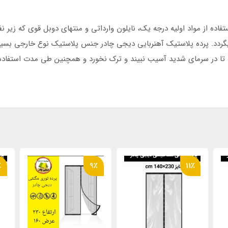
ت سرما و گرما، گرد و غبار ، حشرات و بوی نامطبوع
ده از مواد اولیه درجه یک، نایلون وارداتی و منتهای دوبل قوی که زیر نظر
ی منزل، باغ، تراس، آزمایشگاه ها و...
 تا در سرمای شدید آسیب نبیند و ترک نخورد و همچنین طی مدت استفاده د
٪
9٪
11٪