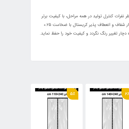
 نفرات کنترل تولید در همه مراحل، با کیفیت برتر
در میان نمونه های داخلی و خارجی تولید و عرضه میگردد. پرده پلاستیک آهنربایی دیجی چادر جنس پلاستیک نوع خارجی بسیار شفاف و انعطاف پذیر کریستال با ضخامت 0.25
چار تغییر رنگ نگردد و کیفیت خود را حفظ نماید.
11٪
5٪
6