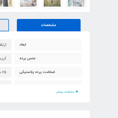
مشخصات
ابعاد
ارتفاع ۲۳۰ و عر
جنس پرده
کریس
ضخامت پرده پلاستیکی
0.25
وزن
1000 گرم
مشاهده بیشتر
کیسه شن آویز پایین
دارد
مگنت دوبل باز شو
دارد