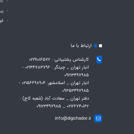
گا
پی
قو
ارتباط با ما
کارشناس پشتیبانی : 02191016572
انبار تهران _ چیتگر : 02144783796 -
09213497985
انبار تهران _ اسلامشهر: 02156698904 -
09353497985
دفتر تهران _ سعادت آباد (شعبه کاج) :
02126740162 _ 09123497985
info@digichador.ir