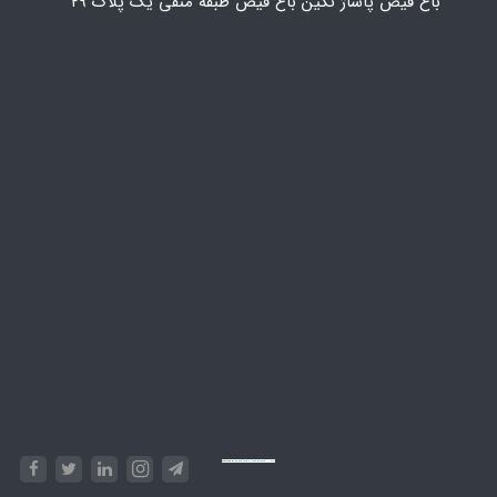
باغ فیض پاساژ نگین باغ فیض طبقه منفی یک پلاک ۲۹
Powered by
Embed Google Maps
&
Phase 10 rules