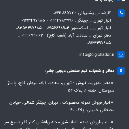
کارشناس پشتیبانی : 02191016572
انبار تهران _ چیتگر : 02144783796 - 09213497985
انبار تهران _ اسلامشهر: 02156698904 - 09353497985
دفتر تهران _ سعادت آباد (شعبه کاج) : 02126740162 _
09123497985
info@digichador.ir
دفاتر و شعبات تیم صنعتی دیجی چادر:
🔸️​​دفتر مدیریت فروش : تهران، سعادت آباد، میدان کاج، پاساژ
سروستان، طبقه 1، پلاک 54
🔸️​​انبار فروش نمونه محصولات : تهران، چیتگر شمالی، خیابان
مصطفی خمینی، پلاک 40
🔸️ انبار فروش عمده :اسلامشهر محله زرافشان کنار گذر بسیج سر