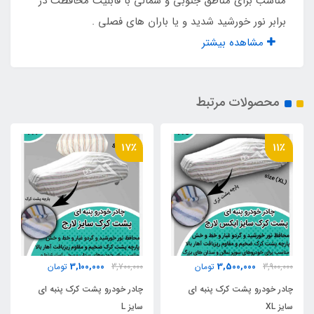
مناسب برای مناطق جنوبی و شمالی با قابلیت محافظت در
برابر نور خورشید شدید و یا باران های فصلی .
دارد
مشاهده بیشتر
محافظت در برابر نور خورشید
دارد
محصولات مرتبط
خاصیت ضد گرد و غبار
17٪
11٪
دارد
زیپ درب ورودی
دارد
3,100,000
3,500,000
3,900,000
تومان
3,700,000
تومان
کیف حمل
چادر خودرو پشت کرک پنبه ای
چادر خودرو پشت کرک پنبه ای
سایز XL
سایز L