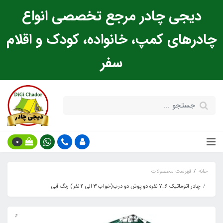
دیجی چادر مرجع تخصصی انواع
چادرهای کمپ، خانواده، کودک و اقلام
سفر
0
خانه
فهرست محصولات
چادر اتوماتیک 6_7 نفره دو پوش دو درب(خواب ۳ الی ۴ نفر) رنگ آبی