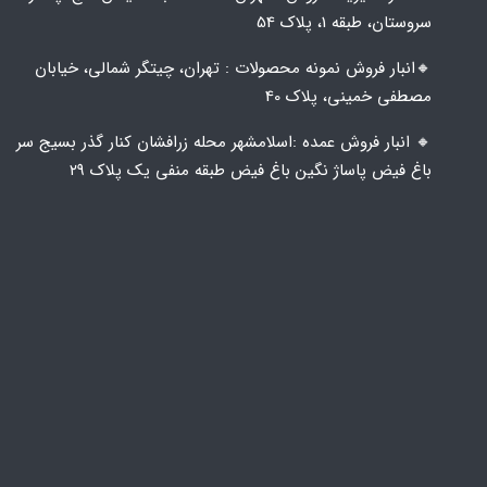
سروستان، طبقه 1، پلاک 54
🔸️​​انبار فروش نمونه محصولات : تهران، چیتگر شمالی، خیابان
مصطفی خمینی، پلاک 40
🔸️ انبار فروش عمده :اسلامشهر محله زرافشان کنار گذر بسیج سر
باغ فیض پاساژ نگین باغ فیض طبقه منفی یک پلاک ۲۹