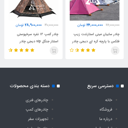
مناسب برای نشستن
6 الی 7 نفر
28,900,000
24,000,000
26,000,000
تومان
30,000,000
تومان
تعداد درب ورودی
چادر سایبان مینی استارتنت زیپ
چادر کمپ ۱۲ نفره سرخپوستی
فلکس با پارچه کره ای دیجی چادر
استتار جنگل vip دیجی چادر
2 عدد مجهز به پشه‌ بند
ابعاد کف
230 در 260 سانت
دسترسی سریع
دسته بندی محصولات
خانه
چادرهای فنری
فروشگاه
چادرهای کمپ
درباره ما
تجهیزات سفر