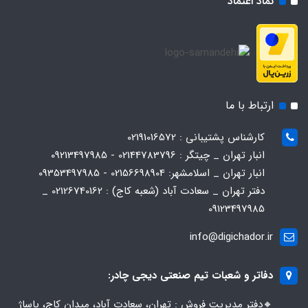
نماد اعتماد
ارتباط با ما
کارشناس پشتیبانی : 02191016572
انبار تهران _ چیتگر : 02144783796 - 09213497985
انبار تهران _ اسلامشهر: 02156698904 - 09353497985
دفتر تهران _ سعادت آباد (شعبه کاج) : 02126740162 _
09123497985
info@digichador.ir
دفاتر و شعبات تیم صنعتی دیجی چادر:
🔸️​​دفتر مدیریت فروش : تهران، سعادت آباد، میدان کاج، پاساژ