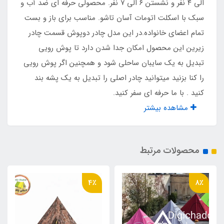
۴۲۰۰ گرم
الی ۴ نفر و نشستن ۶ الی ۷ نفر. محصولی حرفه ای ضد آب و
سبک با اسکلت اتومات آسان تاشو. مناسب برای باز و بست
نوع اسکلت
تمام اعضای خانواده.در این مدل چادر دوپوش قسمت چادر
زیرین این محصول امکان جدا شدن دارد تا پوش رویی
عصایی اتوماتیک آسان تاشو
تبدیل به یک سایبان ساحلی شود و همچنین اگر پوش رویی
را کنا بزنید میتوانید چادر اصلی را تبدیل به یک پشه بند
نوع و طول بسته بندی
کنید . با ما حرفه ای سفر کنید.
لوله ای ۹۰ سانت
مشاهده بیشتر
کشور تولید کننده
محصولات مرتبط
چین
مناسب برای خواب
4٪
8٪
3 الی 4 نفر