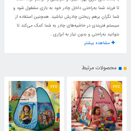
تا فرزند شما به‌راحتی داخل چادر خود به بازی مشغول شود و
نوع اسکلت
شما نگران بر‌هم ریختن چادرش نباشید. همچنین استفاده از
ترکیب عصایی فنری
سیستم فنربندی در حاشیه‌های چادر به شما کمک می‌کند تا
بتوانید به‌راحتی و بدون نیاز به ابزاری...
اقلام همراه
مشاهده بیشتر
کیف حمل مخصوص بنددار
محصولات مرتبط
کشور تولید کننده
چین
16٪
22٪