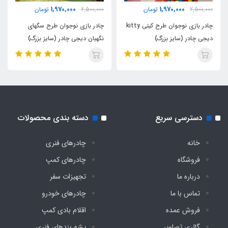
2,200,000
1,970,000
2,500,000
تومان
2,600,000
تومان
وان طرح کیتی kitty
چادر بازی نوجوان طرح سگهای
پشه بند فنری دو منظوره کرومی
نگهبان دیجی چادر (سایز بزرگ)
سایز نوجوان دیجی چادر
دسترسی سریع
دسته بندی محصولات
خانه
چادرهای فنری
فروشگاه
چادرهای کمپ
درباره ما
تجهیزات سفر
تماس با ما
چادرهای خودرو
فروش عمده
اقلام بادی کمپ
گالری تصاویر
پشه‌ بندهای فنری