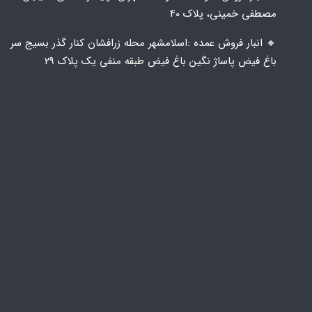
مصطفی خمینی، پلاک 40
🔸️ انبار فروش عمده :اسلامشهر محله زرافشان کنار گذر بسیج سر
باغ فیض پاساژ نگین باغ فیض طبقه منفی یک پلاک ۲۹