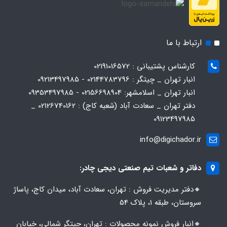
ارتباط با ما
کارشناس پشتیبانی : 02191016572
انبار تهران _ چیتگر : 02144783796 - 09213497985
انبار تهران _ اسلامشهر: 02156698904 - 09353497985
دفتر تهران _ سعادت آباد (شعبه کاج) : 02126740162 _
09123497985
info@digichador.ir
دفاتر و شعبات تیم صنعتی دیجی چادر:
🔸️​​دفتر مدیریت فروش : تهران، سعادت آباد، میدان کاج، پاساژ
سروستان، طبقه 1، پلاک 54
🔸️​​انبار فروش نمونه محصولات : تهران، چیتگر شمالی، خیابان