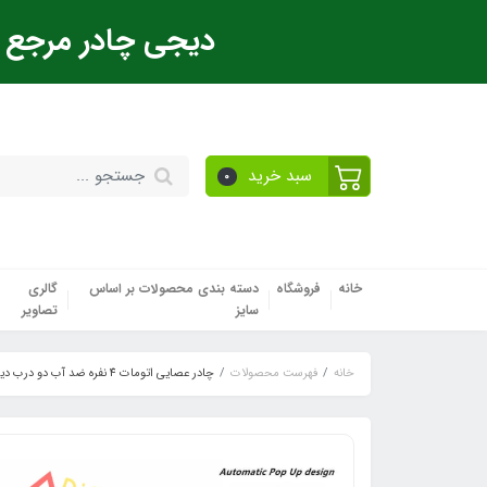
دیجی چادر مرجع ت
سبد خرید
0
خانه
فروشگاه
دسته بندی محصولات بر اساس
گالری
سایز
تصاویر
خانه
فهرست محصولات
چادر عصایی اتومات 4 نفره ضد آب دو درب دیجی چادر (خواب 2_3 نفر)