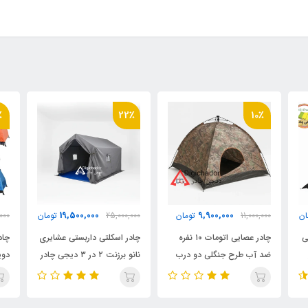
٪
22٪
10٪
19,500,000
9,900,000
ان
11,000,000
تومان
25,000,000
تومان
000
تی
چادر عصایی اتومات ۱۰ نفره
چادر اسکلتی داربستی عشایری
ضد آب طرح جنگلی دو درب
نانو برزنت ۲ در ۳ دیجی چادر
دیجی چادر (خواب ۵ نفر)
زرم