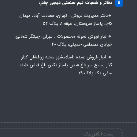
دفاتر و شعبات تیم صنعتی دیجی چادر:
🔸️​​دفتر مدیریت فروش : تهران، سعادت آباد، میدان
کاج، پاساژ سروستان، طبقه 1، پلاک 54
🔸️​​انبار فروش نمونه محصولات : تهران، چیتگر شمالی،
خیابان مصطفی خمینی، پلاک 40
🔸️ انبار فروش عمده :اسلامشهر محله زرافشان کنار
گذر بسیج سر باغ فیض پاساژ نگین باغ فیض طبقه
منفی یک پلاک ۲۹