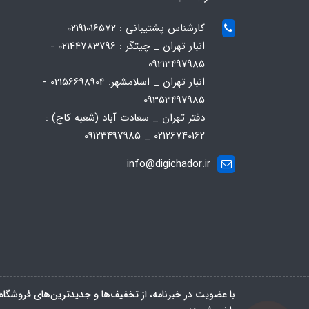
کارشناس پشتیبانی : 02191016572
انبار تهران _ چیتگر : 02144783796 -
09213497985
انبار تهران _ اسلامشهر: 02156698904 -
09353497985
دفتر تهران _ سعادت آباد (شعبه کاج) :
02126740162 _ 09123497985
info@digichador.ir
با عضویت در خبرنامه، از تخفیف‌ها و جدیدترین‌های فروشگاه