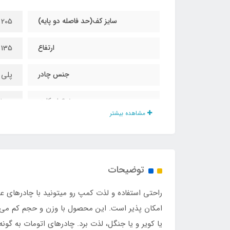
سایز کف(حد فاصله دو پایه)
205 در 205 سانت
ارتفاع
135 سانت
جنس چادر
پلی 
نوع اسکلت
عصای
مشاهده بیشتر
اقلام همراه
کیف 
ابعاد بسته بندی
74*16*12 سانت
توضیحات
وزن چادر
2200 گرم
راحتی استفاده و لذت کمپ رو میتونید با چادرهای ع
مناسب برای نشستن
4_5 نفر
امکان پذیر است. این محصول با وزن و حجم کم می‌تو
یا کویر و یا جنگل، لذت برد. چادرهای اتومات به گ