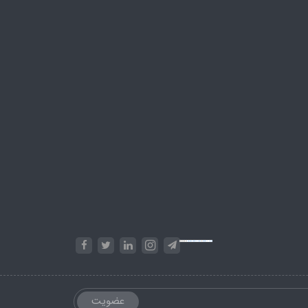
Powered by
Embed Google Maps
&
Phase 10 rules
عضویت