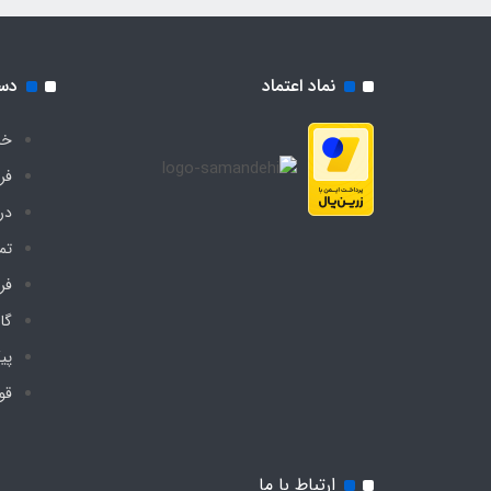
نماد اعتماد
دس
خا
فر
درب
تم
فر
گا
پی
قو
ارتباط با ما