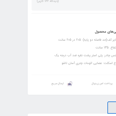
(دیدگاه 166 کاربر)
ی‌های محصول
 کف(حد فاصله دو پایه): 205 در 205 سانت
ع: 135 سانت
س چادر: پلی استر پشت نقره ضد آب درجه یک
ع اسکلت: عصایی اتومات چتری آسان تاشو
پرداخت امن زرینپال
ارسال سریع