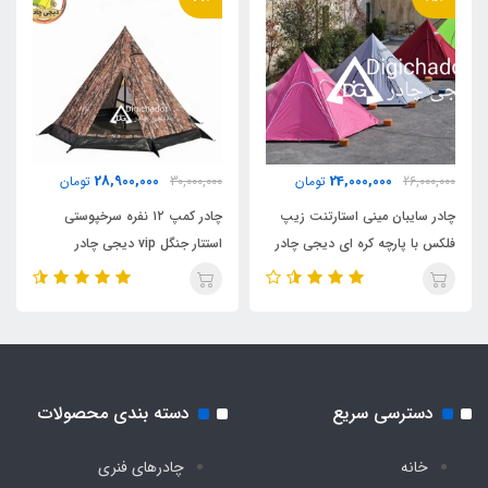
4_5 نفر
مناسب برای خواب
2_3 نفر
28,900,000
24,000,000
26,000,000
تومان
30,000,000
تومان
کشور تولید کننده
چادر سایبان مینی استارتنت زیپ
چادر کمپ ۱۲ نفره سرخپوستی
چین
فلکس با پارچه کره ای دیجی چادر
استتار جنگل vip دیجی چادر
دسترسی سریع
دسته بندی محصولات
خانه
چادرهای فنری