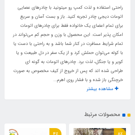
راحتی استفاده و لذت کمپ رو میتونید با چادرهای عصایی
عصایی اتومات چتری آسان تاشو
اتومات دیجی چادر تجربه کنید. باز و بست آسان و سریع
برای تمام اعضای یک خانواده فقط برای چادرهای اتومات
اقلام همراه
امکان پذیر است. این محصول با وزن و حجم کم می‌تواند در
تمام شرایط مسافرت در کنار شما باشد و به راحتی با دست یا
کیف حمل ، میخ مهار
با کوله می‌توان حملش کرد و از یک سفر در دل طبیعت و یا
کویر و یا جنگل، لذت برد. چادرهای اتومات به گونه ای
ابعاد بسته بندی
طراحی شده اند که پس از خروج از کیف مخصوص به صورت
74*16*12 سانت
خرچنگی باز شده و با فشار روی اهرم...
مشاهده بیشتر
وزن چادر
2100 گرم
محصولات مرتبط
مناسب برای نشستن
4٪
8٪