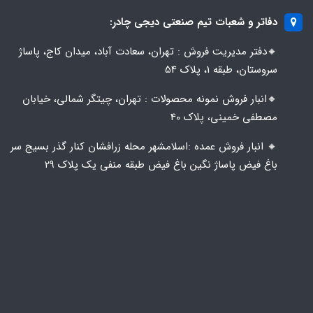
دفاتر و شعبات تیم صنعتی دیجی چادر:
🔸️​​دفتر مدیریت فروش : تهران، سعادت آباد، میدان کاج، پاساژ
سروستان، طبقه 1، پلاک 54
🔸️​​انبار فروش نمونه محصولات : تهران، چیتگر شمالی، خیابان
مصطفی خمینی، پلاک 40
🔸️ انبار فروش عمده :اسلامشهر محله زرافشان کنار گذر بسیج سر
باغ فیض پاساژ نگین باغ فیض طبقه منفی یک پلاک ۲۹