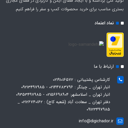
تولید ملی برداشته و با ایجاد فضای ایمن و کاربردی در فضای مجازی
بستری مناسب برای خرید محصولات کمپ و سفر را فراهم کنیم.
نماد اعتماد
ارتباط با ما
کارشناس پشتیبانی : 02191016572
انبار تهران _ چیتگر : 02144783796 - 09213497985
انبار تهران _ اسلامشهر: 02156698904 - 09353497985
دفتر تهران _ سعادت آباد (شعبه کاج) : 02126740162 _
09123497985
info@digichador.ir