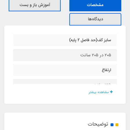
مشخصات
آموزش باز و بست
دیدگاه‌ها
سایز کف(حد فاصل 2 پایه)
205 در 205 سانت
ارتفاع
135 سانت
مشاهده بیشتر
جنس چادر
پلی استر پشت نقره ضد آب درجه یک
توضیحات
نوع اسکلت