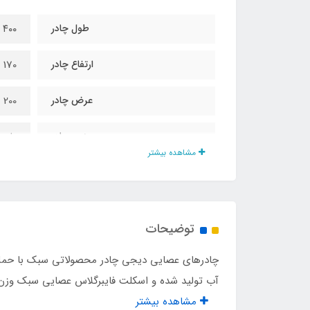
طول چادر
۴۰۰ سانت متر
ارتفاع چادر
170 سانتی متر
عرض چادر
200 سانتی متر
جنس چادر
پلی 
مشاهده بیشتر
نوع اسکلت
کامپ
تعداد درب ورودی
یک ع
توضیحات
تعداد و نوع پنجره
یک ع
چادرهای عصایی دیجی چادر محصولاتی سبک با حمل 
ظرفیت
مناسب بر
آب تولید شده و اسکلت فایبرگلاس عصایی سبک وزن دا
مشاهده بیشتر