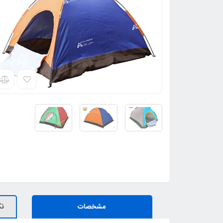
مشخصات
نک