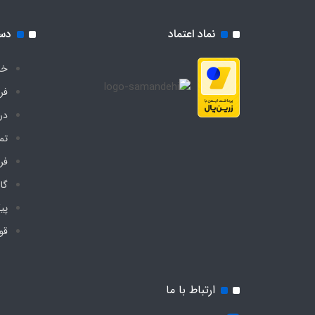
نماد اعتماد
دس
خا
فر
درب
تم
فر
گا
پی
قو
ارتباط با ما