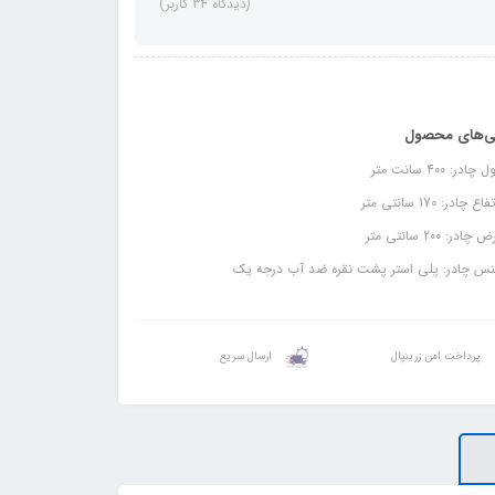
(دیدگاه 34 کاربر)
ی‌های محصول
ادر: ۴۰۰ سانت متر
ع چادر: 170 سانتی متر
ادر: 200 سانتی متر
س چادر: پلی استر پشت نقره ضد آب درجه یک
پرداخت امن زرینپال
ارسال سریع