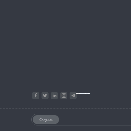
Powered by
Embed Google Maps
&
Phase 10 rules
عضویت