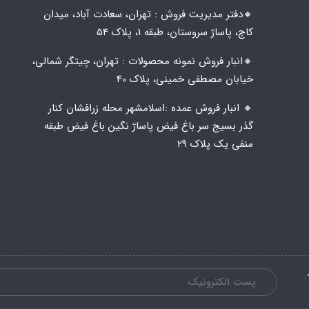
🔸️​​دفتر مدیریت فروش : تهران، سعادت آباد، میدان
کاج، پاساژ سروستان، طبقه 1، پلاک 54
🔸️​​انبار فروش نمونه محصولات : تهران، چیتگر شمالی،
خیابان مصطفی خمینی، پلاک 40
🔸️ انبار فروش عمده :اسلامشهر محله زرافشان کنار
گذر بسیج سر باغ فیض پاساژ نگین باغ فیض طبقه
منفی یک پلاک ۲۹