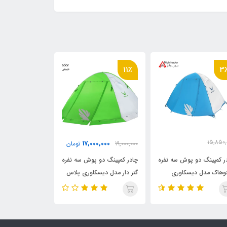
11٪
3
15,850,
14,500,000
17,000,000
19,000,000
تومان
0
تو
15,500,
تومان
ر کمپینگ دو پوش سه نفره
چادر کمپینگ دو پوش سه نفره
چادر دو نفره دو
وهاک مدل دیسکاوری
گتر دار مدل دیسکاوری پلاس
اسنوهاک سامیت 
رجینال)
اسنوهاک (اورجینال)
SUMMIT 2