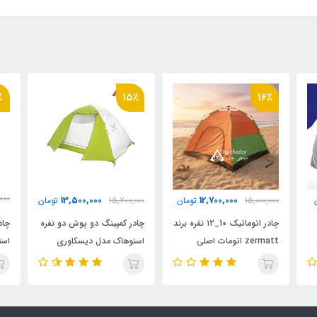
٪
15٪
16٪
000
13,500,000
12,700,000
15,000,000
تومان
15,700,000
تومان
000
چادر اتوماتیک 10_۱۲ نفره برند
چادر کمپینگ دو پوش دو نفره
چاد
zermatt اتومات اصلی
اسنوهاک مدل دیسکاوری
اسن
(خواب 5_6 نفر) (اورجینال)
دیجی چادر (اورجینال)
(او