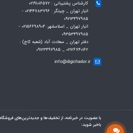
کارشناس پشتیبانی : 02191016572
انبار تهران _ چیتگر : 02144783796 -
09213497985
انبار تهران _ اسلامشهر: 02156698904 -
09353497985
دفتر تهران _ سعادت آباد (شعبه کاج) :
02126740162 _ 09123497985
info@digichador.ir
با عضویت در خبرنامه، از تخفیف‌ها و جدیدترین‌های فروشگاه
باخبر شوید: