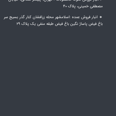
مصطفی خمینی، پلاک 40
🔸️ انبار فروش عمده :اسلامشهر محله زرافشان کنار گذر بسیج سر
باغ فیض پاساژ نگین باغ فیض طبقه منفی یک پلاک ۲۹