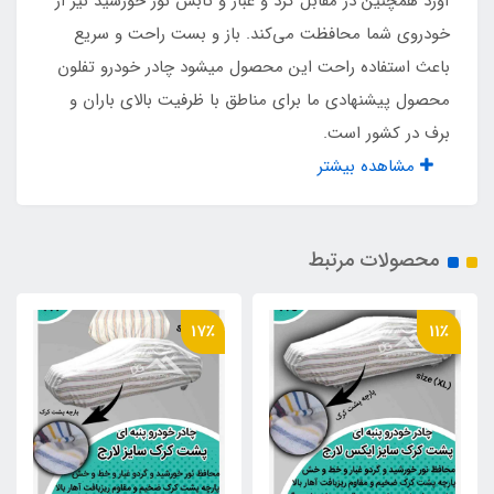
آورد همچنین در مقابل گرد و غبار و تابش نور خورشید نیز از
خودروی شما محافظت می‌کند. باز و بست راحت و سریع
کیف حمل
باعث استفاده راحت این محصول میشود چادر خودرو تفلون
محصول پیشنهادی ما برای مناطق با ظرفیت بالای باران و
مناسب برای خودروهای
برف در کشور است.
سدان (مشابه کیا سراتو سمند و پژو پارس و 405 و
مشاهده بیشتر
رانا)
محافظت در برابر نور خورشید
محصولات مرتبط
دارد
17٪
11٪
محافظت در برابر آب
دارد
محافظت در برابر گرد و غبار