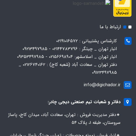
ارتباط با ما
کارشناس پشتیبانی : 02191016572
انبار تهران _ چیتگر : 02144783796 - 09213497985
انبار تهران _ اسلامشهر: 02156698904 - 09353497985
دفتر تهران _ سعادت آباد (شعبه کاج) : 02126740162 _
09123497985
info@digichador.ir
دفاتر و شعبات تیم صنعتی دیجی چادر:
🔸️​​دفتر مدیریت فروش : تهران، سعادت آباد، میدان کاج، پاساژ
سروستان، طبقه 1، پلاک 54
🔸️​​انبار فروش نمونه محصولات : تهران، چیتگر شمالی، خیابان