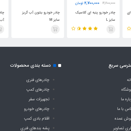
2,700,000
3,200,000
تومان
ای
چادر خودرو پنبه ای کلاسیک
چادر خودرو بنتون آب گریز
چاد
سایز L
سایز M
آب 
ترسی سریع
دسته بندی محصولات
نه
چادرهای فنری
وشگاه
چادرهای کمپ
اره ما
تجهیزات سفر
اس با ما
چادرهای خودرو
وش عمده
اقلام بادی کمپ
لری تصاویر
پشه‌ بندهای فنری