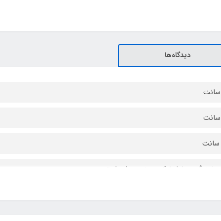
دیدگاه‌ها
ه ضد گرد و غبار ترکیب پنبه و پلی استر
بک و جمع و جور و محصولات همچون پراید