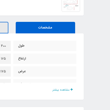
مشخصات
طول
400 سانت
ارتفاع
125 سانت
عرض
175 سانت
جنس چادر
پارچ
مشاهده بیشتر
مناسب برای خودروهای
هاچ 
محافظت در برابر نور خورشید
دارد