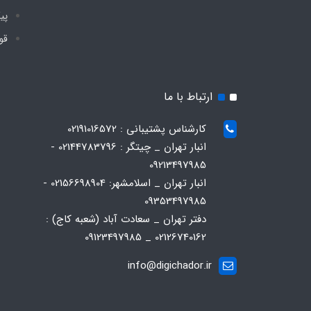
پی
قو
ارتباط با ما
کارشناس پشتیبانی : 02191016572
انبار تهران _ چیتگر : 02144783796 -
09213497985
انبار تهران _ اسلامشهر: 02156698904 -
09353497985
دفتر تهران _ سعادت آباد (شعبه کاج) :
02126740162 _ 09123497985
info@digichador.ir