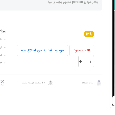
چادر خودرو persian مدیوم پراید و تیبا
ویژگ
12%
طول: 
ارتفا
ناموجود
موجود شد به من اطلاع بده
عرض: 
جنس
نماد اعتماد
48 ساعت مهلت تست