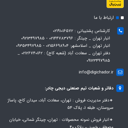
ارتباط با ما
کارشناس پشتیبانی : 02191016572
انبار تهران _ چیتگر : 02144783796 - 09213497985
انبار تهران _ اسلامشهر: 02156698904 - 09353497985
دفتر تهران _ سعادت آباد (شعبه کاج) : 02126740162 _
09123497985
info@digichador.ir
دفاتر و شعبات تیم صنعتی دیجی چادر:
🔸️​​دفتر مدیریت فروش : تهران، سعادت آباد، میدان کاج، پاساژ
سروستان، طبقه 1، پلاک 54
🔸️​​انبار فروش نمونه محصولات : تهران، چیتگر شمالی، خیابان
مصطفی خمینی، پلاک 40