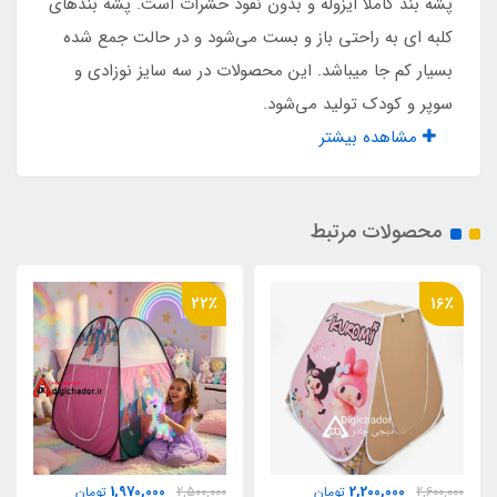
پشه‌ بند کاملا ایزوله و بدون نفوذ حشرات است. پشه‌ بندهای
کلبه ای به راحتی باز و بست می‌شود و در حالت جمع شده
فلزی فنری آسان تاشو
بسیار کم جا میباشد. این محصولات در سه سایز نوزادی و
سوپر و کودک تولید می‌شود.
مناسب تا سن
مشاهده بیشتر
2 سال
محصولات مرتبط
22٪
16٪
1,970,000
2,200,000
2,600,000
تومان
2,500,000
تومان