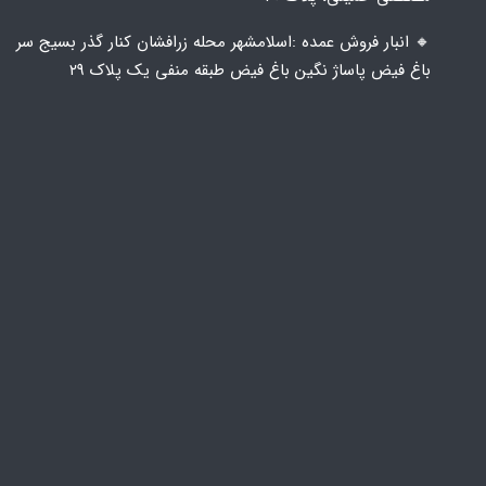
🔸️ انبار فروش عمده :اسلامشهر محله زرافشان کنار گذر بسیج سر
باغ فیض پاساژ نگین باغ فیض طبقه منفی یک پلاک ۲۹