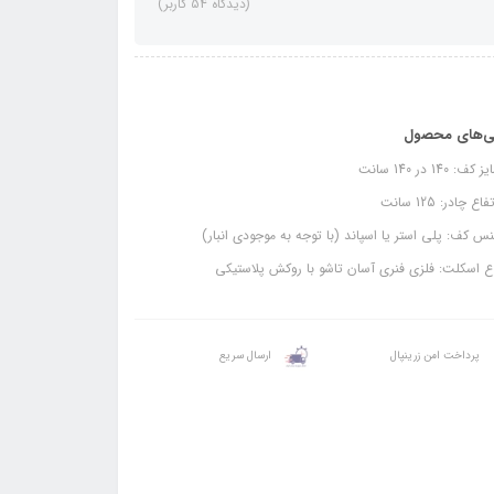
(دیدگاه 54 کاربر)
ی‌های محصول
ف: 140 در 140 سانت
اع چادر: 125 سانت
 کف: پلی استر یا اسپاند (با توجه به موجودی انبار)
 اسکلت: فلزی فنری آسان تاشو با روکش پلاستیکی
پرداخت امن زرینپال
ارسال سریع