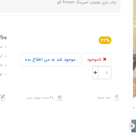
چادر بازی نوجوان اسپرینگ frozen اکو
ویژگ
22%
سایز ک
ارتف
ناموجود
موجود شد به من اطلاع بده
جنس
نوع
نماد اعتماد
48 ساعت مهلت تست