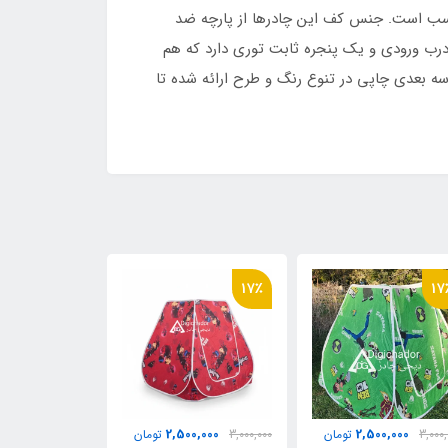
این چادرها بسیار به صرفه و مناسب است. جنس کف این چادرها از پارچه ضد
درب ورودی و یک پنجره ثابت توری دارد که هم
سه بعدی چاپی در تنوع رنگ و طرح ارائه شده تا
14٪
17٪
17
00,000
2,500,000
2,500,000
3,000,
تومان
3,000,000
تومان
2,900,000