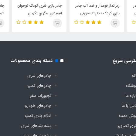
ر
زیرانداز فومدار و ضد آب چادر
چادر بازی فنری کودک نوجوان
چاد
ی
بازی کودک دخترانه صورتی
انیمیشن سگهای نگهبان
انی
دیجی چادر
دومنظوره دیجی چادر
دیج
ترسی سریع
دسته بندی محصولات
نه
چادرهای فنری
وشگاه
چادرهای کمپ
اره ما
تجهیزات سفر
اس با ما
چادرهای خودرو
وش عمده
اقلام بادی کمپ
لری تصاویر
پشه‌ بندهای فنری
گیری سفارش
پشه‌ بندهای سنتی