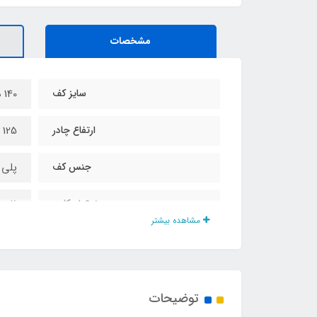
مشخصات
سایز کف
140 در 140 سانت
ارتفاع چادر
125 سانت
جنس کف
پلی 
نوع اسکلت
فلزی
مشاهده بیشتر
نوع پنجره
توری
نوع زیپ
شماره 5 با دو سرز
توضیحات
نوع تصویر انیمیشن
چاپ