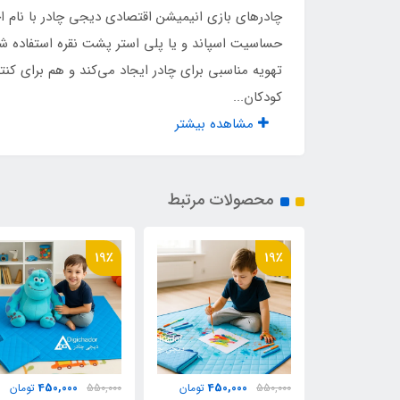
جنس بدنه چادر
پلی 
حساسیت اسپاند و یا پلی استر پشت نقره استفاده ش
تهویه مناسبی برای چادر ایجاد می‌کند و هم برای کن
مناسب تا سن
10 سال
کودکان...
مشاهده بیشتر
تعداد ظرفیت
2 نفر تا سن 10 سال
اقلام همراه
کیف
محصولات مرتبط
قفل چنگالی جمع کننده درب ورودی
دارد
19٪
19٪
تعداد ضلع عکسدار
یک 
450,000
450,000
450
تومان
550,000
تومان
550,000
تومان