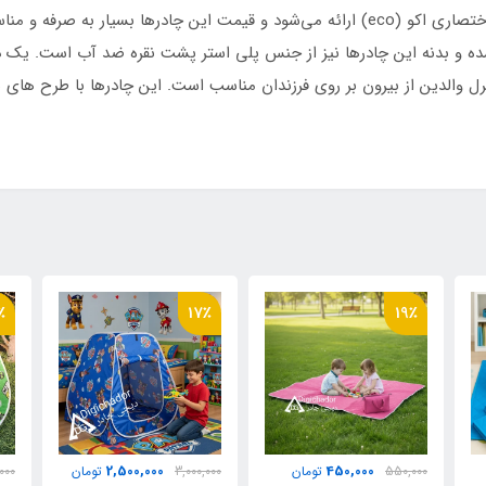
چادرهای بازی انیمیشن اقتصادی دیجی چادر با نام اختصاری اکو (eco) ارائه می‌شود و قیمت 
استر پشت نقره ضد آب درجه یک
ده و بدنه این چادرها نیز از جنس پلی استر پشت نقره ضد آب است. یک 
ترل والدین از بیرون بر روی فرزندان مناسب است. این چادرها با طرح های 
 حمل مخصوص
٪
17٪
19٪
ضلع
2,500,000
450,000
550,000
تومان
3,000,000
تومان
000