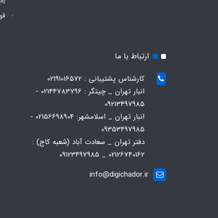
قو
ارتباط با ما
کارشناس پشتیبانی : 02191016572
انبار تهران _ چیتگر : 02144783796 -
09213497985
انبار تهران _ اسلامشهر: 02156698904 -
09353497985
دفتر تهران _ سعادت آباد (شعبه کاج) :
02126740162 _ 09123497985
info@digichador.ir