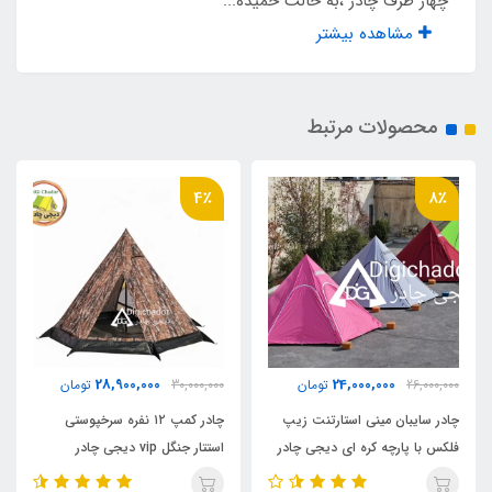
چهار طرف چادر ،به حالت خمیده...
تور پشه‌ بند
مشاهده بیشتر
ریزبافت درجه یک
محصولات مرتبط
نوع زیپ
شماره 5
4٪
8٪
تعداد میله
16 عدد
پنجره توری سقف
28,900,000
24,000,000
26,000,000
تومان
30,000,000
تومان
دارد
چادر سایبان مینی استارتنت زیپ
چادر کمپ ۱۲ نفره سرخپوستی
فلکس با پارچه کره ای دیجی چادر
استتار جنگل vip دیجی چادر
اقلام همراه