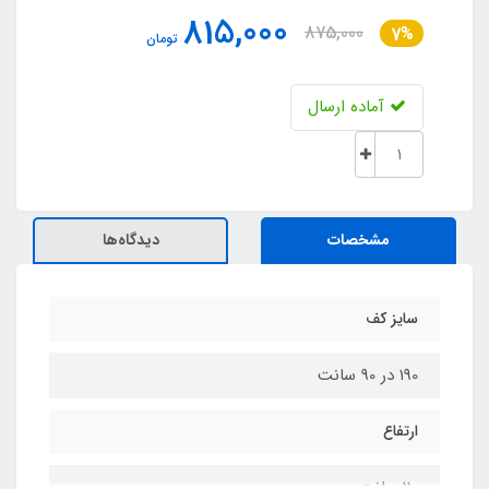
815,000
875,000
7%
تومان
آماده ارسال
مشخصات
دیدگاه‌ها
سایز کف
190 در 90 سانت
ارتفاع
110 سانت