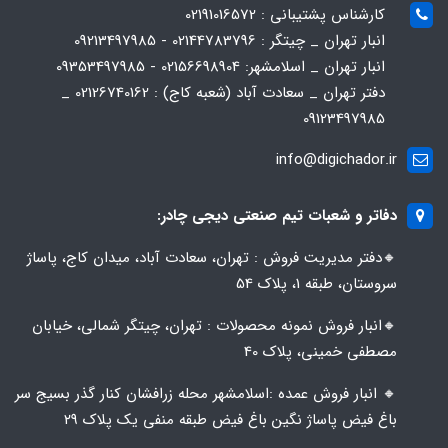
کارشناس پشتیبانی : 02191016572
انبار تهران _ چیتگر : 02144783796 - 09213497985
انبار تهران _ اسلامشهر: 02156698904 - 09353497985
دفتر تهران _ سعادت آباد (شعبه کاج) : 02126740162 _
09123497985
info@digichador.ir
دفاتر و شعبات تیم صنعتی دیجی چادر:
🔸️​​دفتر مدیریت فروش : تهران، سعادت آباد، میدان کاج، پاساژ
سروستان، طبقه 1، پلاک 54
🔸️​​انبار فروش نمونه محصولات : تهران، چیتگر شمالی، خیابان
مصطفی خمینی، پلاک 40
🔸️ انبار فروش عمده :اسلامشهر محله زرافشان کنار گذر بسیج سر
باغ فیض پاساژ نگین باغ فیض طبقه منفی یک پلاک ۲۹