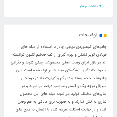
مشاهده بیشتر
جنس چادر
پلی استر پشت نقره ضد آب درجه یک
توضیحات
جنس کف
چادرهای کوهنوردی دیجی چادر با استفاده از میله های
تفلون برزنت ضد آب
فولادی توپر نشکن و بهره گیری از کف ضخیم تفلون توانسته
اند در بازار ایران رقیب اصلی محصولات چینی شوند و نگرانی
نوع اسکلت
مصرف کنندگان از شکستن میله ها برطرف شده است. این
چادرها با حجم بسته بندی کم و کیفیت بالا در دوخت و
میله ای فولادی توپر نشکن بدون نیاز به کش
متریال درجه یک و قیمتی مناسب عرضه می‌شوند و در
سایزهای مختلف تولید می‌شوند.میله های این محصول
وزن
نیازی به کش ندارند و به صورت نری مادگی به هم وصل
2500 گرم
شده و در نهایت اسکلت سرهم شده با اتصال به میخ های