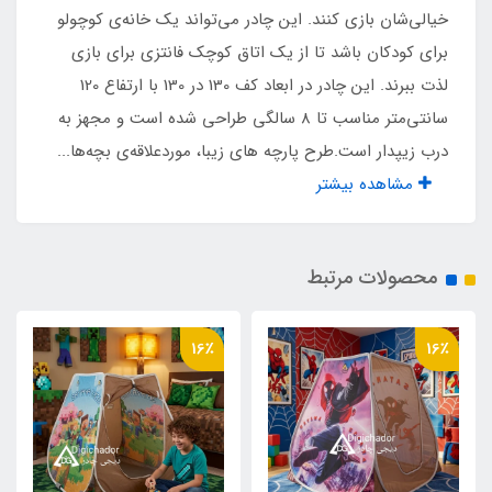
خیالی‌شان بازی کنند. این چادر می‌تواند یک‌ خانه‌ی کوچولو
برای کودکان باشد تا از یک اتاق کوچک فانتزی برای بازی
پنجره زیپدار
لذت ببرند. این چادر در ابعاد کف 130 در 130 با ارتفاع 120
دارد
سانتی‌متر مناسب تا 8 سالگی طراحی‌ شده است و مجهز به
درب زیپدار است.طرح پارچه های زیبا، موردعلاقه‌ی بچه‌ها...
کیف حمل مخصوص
مشاهده بیشتر
دارد
محصولات مرتبط
وزن
1800 گرم
16٪
16٪
نوع اسکلت
فلزی فنری روکشدار آسان تاشو