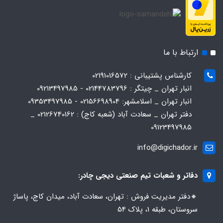
ارتباط با ما
کارشناس پشتیبانی : 02191016572
انبار تهران _ چیتگر : 02144783796 - 09213497985
انبار تهران _ اسلامشهر: 02156698904 - 09353497985
دفتر تهران _ سعادت آباد (شعبه کاج) : 02126740162 _
09123497985
info@digichador.ir
دفاتر و شعبات تیم صنعتی دیجی چادر:
🔸️​​دفتر مدیریت فروش : تهران، سعادت آباد، میدان کاج، پاساژ
سروستان، طبقه 1، پلاک 54