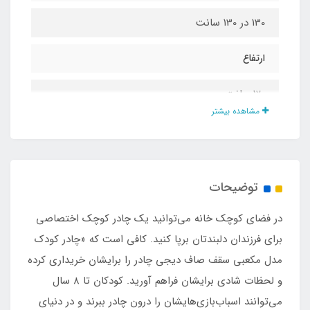
130 در 130 سانت
ارتفاع
120 سانت
مشاهده بیشتر
جنس بدنه
پلی استر
توضیحات
جنس کف
​​​​در فضای کوچک خانه می‌توانید یک چادر کوچک اختصاصی
اسپاند
برای فرزندان دلبندتان برپا کنید. کافی است که «چادر کودک
مدل مکعبی سقف صاف دیجی چادر را برایشان خریداری کرده
زیپ درب ورودی
و لحظات شادی برایشان فراهم آورید. کودکان تا 8 سال
می‌توانند اسباب‌بازی‌هایشان را درون چادر ببرند و در دنیای
شماره 5