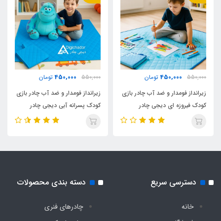
نوع اسکلت
فلزی فنری روکشدار آسان تاشو
مناسب تا سن
450,000
450,000
550,000
تومان
550,000
تومان
10 سال
زیرانداز فومدار و ضد آب چادر بازی
زیرانداز فومدار و ضد آب چادر بازی
کودک فیروزه ای دیجی چادر
کودک پسرانه آبی دیجی چادر
پنجره مجهز به توری پشه‌ بند
دارد
دسترسی سریع
دسته بندی محصولات
خانه
چادرهای فنری