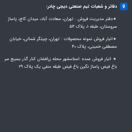
دفاتر و شعبات تیم صنعتی دیجی چادر:
🔸️​​دفتر مدیریت فروش : تهران، سعادت آباد، میدان کاج، پاساژ
سروستان، طبقه 1، پلاک 54
🔸️​​انبار فروش نمونه محصولات : تهران، چیتگر شمالی، خیابان
مصطفی خمینی، پلاک 40
🔸️ انبار فروش عمده :اسلامشهر محله زرافشان کنار گذر بسیج سر
باغ فیض پاساژ نگین باغ فیض طبقه منفی یک پلاک ۲۹