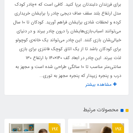
آستر ضد حساسیت اسپاند
برای فرزندان دلبندتان برپا کنید. کافی است که «چادر کودک
مدل ارتفاع بلند سقف صاف دیجی چادر را برایشان خریداری
زیپ درب ورودی
کرده و لحظات شادی برایشان فراهم آورید. کودکان تا 10 سال
می‌توانند اسباب‌بازی‌هایشان را درون چادر ببرند و در دنیای
شماره 5
خیالی‌شان بازی کنند. این چادر می‌تواند یک‌ خانه‌ی کوچولو
برای کودکان باشد تا از یک اتاق کوچک فانتزی برای بازی
پنجره زیپدار
لذت ببرند. این چادر در ابعاد کف 140×140 با ارتفاع 130
دارد
سانتی‌متر مناسب تا 10 سالگی طراحی‌ شده است و مجهز به
درب و پنجره زیپدار که پنجره مجهز به توری...
کیف حمل مخصوص
مشاهده بیشتر
دارد
محصولات مرتبط
وزن
1800 گرم
19٪
19٪