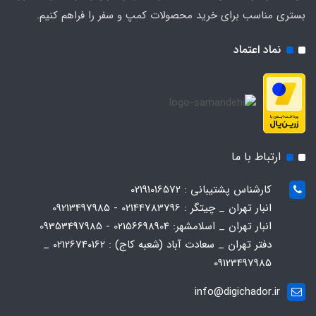
بستری مناسب برای خرید محصولات کمپ و سفر را فراهم کنیم.
نماد اعتماد
ارتباط با ما
کارشناس پشتیبانی : 02191016572
انبار تهران _ چیتگر : 02144783796 - 09213497985
انبار تهران _ اسلامشهر: 02156698904 - 09353497985
دفتر تهران _ سعادت آباد (شعبه کاج) : 02126740162 _
09123497985
info@digichador.ir