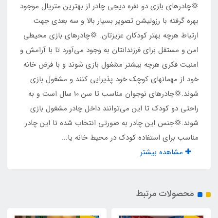
💢چادرهای بازی دو نفره دیجی چادر از بهترین متریال موجود
دارد
بهره گرفته با رزولیشن تصویر بسیار بالا و سه بعدی جهت
ارتباط هرچه بهتر کودکان عزیزتان. 💢چادرهای بازی محیطی
نوع زیپ ها
امن و مستقل برای فرزندانتان به وجود می‌آورد تا با آرامش و
امنیت فکری هرچه بیشتر مشغول بازی شوند و با فرض خانه
شماره 5
خود از مهمانهای کوچک خود پذیرایی کنند و مشغول بازی
شوند.💢چادرهای نوجوان مناسب تا سن 10 سال است و به
نوع چاپ تصویر
راحتی دو کودک تا این می‌توانند داخل چادر مشغول بازی
چاپ بنری
شوند.💢جنس این چادر به صورتی انتخاب شده تا این چادر
مناسب برای استفاده کودک در محیط خانه یا...
جنس کف
مشاهده بیشتر
پلی استر پشت نقره ضد آب
محصولات مرتبط
وزن