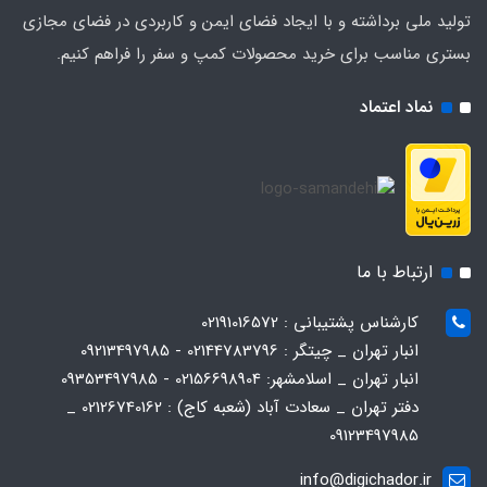
تولید ملی برداشته و با ایجاد فضای ایمن و کاربردی در فضای مجازی
بستری مناسب برای خرید محصولات کمپ و سفر را فراهم کنیم.
نماد اعتماد
ارتباط با ما
کارشناس پشتیبانی : 02191016572
انبار تهران _ چیتگر : 02144783796 - 09213497985
انبار تهران _ اسلامشهر: 02156698904 - 09353497985
دفتر تهران _ سعادت آباد (شعبه کاج) : 02126740162 _
09123497985
info@digichador.ir