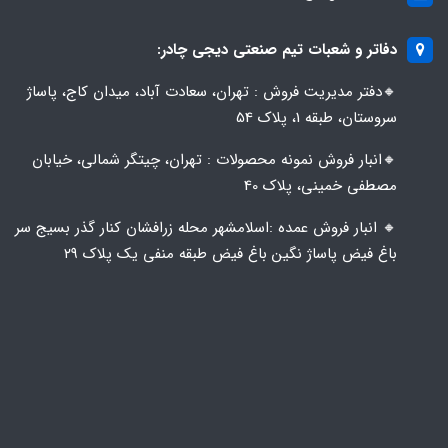
دفاتر و شعبات تیم صنعتی دیجی چادر:
🔸️​​دفتر مدیریت فروش : تهران، سعادت آباد، میدان کاج، پاساژ
سروستان، طبقه 1، پلاک 54
🔸️​​انبار فروش نمونه محصولات : تهران، چیتگر شمالی، خیابان
مصطفی خمینی، پلاک 40
🔸️ انبار فروش عمده :اسلامشهر محله زرافشان کنار گذر بسیج سر
باغ فیض پاساژ نگین باغ فیض طبقه منفی یک پلاک ۲۹