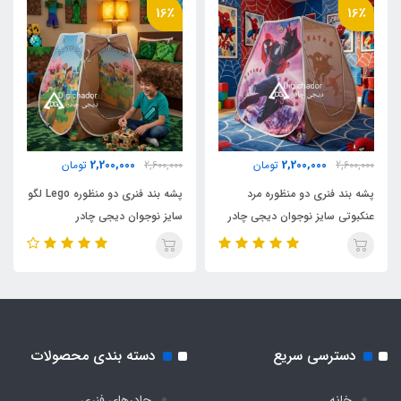
2500 گرم
16٪
16٪
مناسب برای بازی
2 کودک تا سن 10 سال
اقلام همراه
2,200,000
2,200,000
2,600,000
تومان
2,600,000
تومان
کیف حمل مخصوص بنددار کوله ای
پشه بند فنری دو منظوره مرد
پشه بند فنری دو منظوره Lego لگو
عنکبوتی سایز نوجوان دیجی چادر
سایز نوجوان دیجی چادر
نوع اسکلت
فلزی فنری آسان تاشو با روکش پلاستیکی و نوار
ابریشم
دسترسی سریع
دسته بندی محصولات
خانه
چادرهای فنری