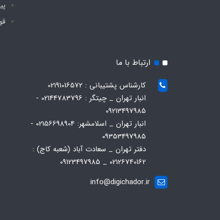
پی
قو
ارتباط با ما
کارشناس پشتیبانی : 02191016572
انبار تهران _ چیتگر : 02144783796 -
09213497985
انبار تهران _ اسلامشهر: 02156698904 -
09353497985
دفتر تهران _ سعادت آباد (شعبه کاج) :
02126740162 _ 09123497985
info@digichador.ir