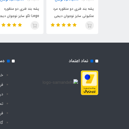
دو منظوره لبوبو
پشه بند فنری دو منظوره مرد
پشه بند فنری دو منظوره
دیجی چادر
عنکبوتی سایز نوجوان دیجی
Lego لگو سایز نوجوان دیج
چادر
چادر
نماد اعتماد
دس
خا
فر
درب
تم
فر
گا