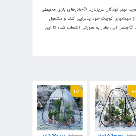
ط هرچه بهتر کودکان عزیزتان. 💢چادرهای بازی محیطی
 از مهمانهای کوچک خود پذیرایی کنند و مشغول
ر مشغول بازی شوند.💢جنس این چادر به صورتی انتخاب شده تا این
8٪
10٪
10
0,000
4,950,000
5,900,000
6,500,
تومان
5,500,000
تومان
2,350,000