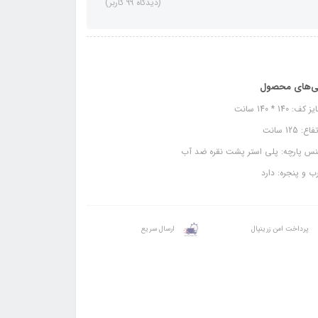
(دیدگاه 99 کاربر)
ی‌های محصول
ف: 140 * 140 سانت
ع: 125 سانت
س پارچه: پلی استر پشت نقره ضد آب
 و پنجره: دارد
پرداخت امن زرینپال
ارسال سریع