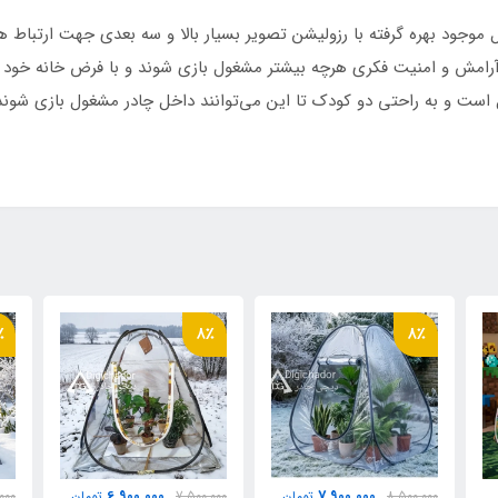
ریال موجود بهره گرفته با رزولیشن تصویر بسیار بالا و سه بعدی جهت ارتبا
استر پشت نقره ضد آب
با آرامش و امنیت فکری هرچه بیشتر مشغول بازی شوند و با فرض خانه خود
وند.💢چادرهای نوجوان مناسب تا سن 10 سال است و به راحتی دو کودک تا این می‌توانند داخل چاد
م
حمل مخصوص بنددار کوله ای
 فنری آسان تاشو با روکش پلاستیکی و نوار ابریشم
٪
8٪
8٪
6,900,000
7,900,000
8,500,000
تومان
7,500,000
تومان
000