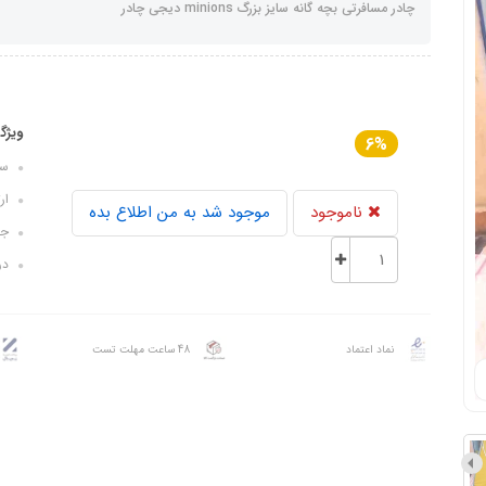
چادر مسافرتی بچه گانه سایز بزرگ minions دیجی چادر
ویژگ
6%
سایز ک
ارتفا
ناموجود
موجود شد به من اطلاع بده
جن
درب
نماد اعتماد
48 ساعت مهلت تست