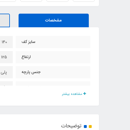
مشخصات
سایز کف
140 * 140 سانت
ارتفاع
125 سانت
جنس پارچه
پلی 
درب و پنجره
دارد
مشاهده بیشتر
نوع زیپ ها
شماره
نوع چاپ تصویر
چاپ 
توضیحات