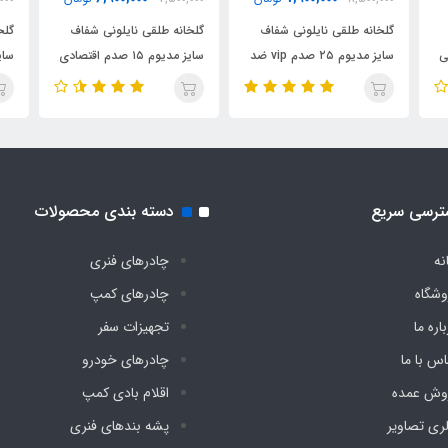
گلخانه طلقی نایلونی شفاف
گلخانه طلقی نایلونی شفاف
گلخ
ی
سایز مدیوم ۲۵ صدم vip ضد
سایز مدیوم ۱۵ صدم اقتصادی
آب چادری فنری بدون کف
ضد آب چادری فنری بدون
آب 
دیجی چادر
کف دیجی چادر
دیج
ترسی سریع
دسته بندی محصولات
نه
چادرهای فنری
وشگاه
چادرهای کمپ
اره ما
تجهیزات سفر
اس با ما
چادرهای خودرو
وش عمده
اقلام بادی کمپ
لری تصاویر
پشه‌ بندهای فنری