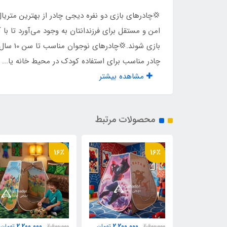
مناسب برای بازی
2 کودک تا سن 10 سال
​​​​💢چادرهای بازی دو نفره دیجی چادر از بهترین مت
جنس کف
پلی 
امن و مستقل برای فرزندانتان به وجود می‌آورد تا 
بازی ش
وزن
2500 گر
چادر مناسب برای استفاده کودک در محیط خانه یا...
مشاهده بیشتر
اقلام همراه
کیف 
نوع اسکلت
فلزی
محصولات مرتبط
16٪
16٪
2,200,000
2,200,000
2,200,
تومان
2,600,000
تومان
2,600,000
تومان