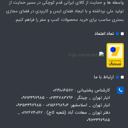
واسطه ها و حمایت از کالای ایرانی قدم کوچکی در مسیر حمایت از
تولید ملی برداشته و با ایجاد فضای ایمن و کاربردی در فضای مجازی
بستری مناسب برای خرید محصولات کمپ و سفر را فراهم کنیم.
نماد اعتماد
ارتباط با ما
کارشناس پشتیبانی : 02191016572
انبار تهران _ چیتگر : 02144783796 - 09213497985
انبار تهران _ اسلامشهر: 02156698904 - 09353497985
دفتر تهران _ سعادت آباد (شعبه کاج) : 02126740162 _
09123497985