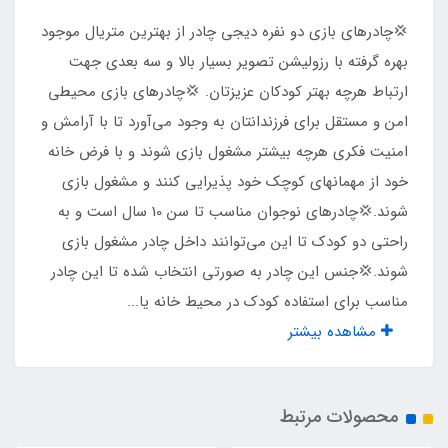
درب و پنجره
​​​​💢چادرهای بازی دو نفره دیجی چادر از بهترین متریال موجود
دارد
بهره گرفته با رزولیشن تصویر بسیار بالا و سه بعدی جهت
ارتباط هرچه بهتر کودکان عزیزتان. 💢چادرهای بازی محیطی
نوع زیپ ها
امن و مستقل برای فرزندانتان به وجود می‌آورد تا با آرامش و
امنیت فکری هرچه بیشتر مشغول بازی شوند و با فرض خانه
شماره 5
خود از مهمانهای کوچک خود پذیرایی کنند و مشغول بازی
شوند.💢چادرهای نوجوان مناسب تا سن 10 سال است و به
نوع چاپ تصویر
راحتی دو کودک تا این می‌توانند داخل چادر مشغول بازی
چاپ بنری
شوند.💢جنس این چادر به صورتی انتخاب شده تا این چادر
مناسب برای استفاده کودک در محیط خانه یا...
مناسب برای بازی
مشاهده بیشتر
2 کودک تا سن 10 سال
محصولات مرتبط
جنس کف