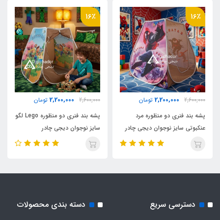
پلی استر پشت نقره ضد آب
16٪
16٪
وزن
2500 گرم
اقلام همراه
2,200,000
2,200,000
2,600,000
تومان
2,600,000
تومان
کیف حمل مخصوص بنددار کوله ای
پشه بند فنری دو منظوره مرد
پشه بند فنری دو منظوره Lego لگو
عنکبوتی سایز نوجوان دیجی چادر
سایز نوجوان دیجی چادر
نوع اسکلت
فلزی فنری آسان تاشو با روکش پلاستیکی و نوار
ابریشم
دسترسی سریع
دسته بندی محصولات