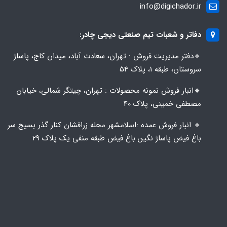
info@digichador.ir
دفاتر و شعبات تیم صنعتی دیجی چادر:
🔸️​​دفتر مدیریت فروش : تهران، سعادت آباد، میدان کاج، پاساژ
سروستان، طبقه 1، پلاک 54
🔸️​​انبار فروش نمونه محصولات : تهران، چیتگر شمالی، خیابان
مصطفی خمینی، پلاک 40
🔸️ انبار فروش عمده :اسلامشهر محله زرافشان کنار گذر بسیج سر
باغ فیض پاساژ نگین باغ فیض طبقه منفی یک پلاک ۲۹