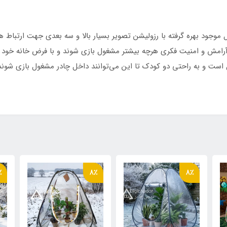
ریال موجود بهره گرفته با رزولیشن تصویر بسیار بالا و سه بعدی جهت ارتبا
استر پشت نقره ضد آب
با آرامش و امنیت فکری هرچه بیشتر مشغول بازی شوند و با فرض خانه خود
وند.💢چادرهای نوجوان مناسب تا سن 10 سال است و به راحتی دو کودک تا این می‌توانند داخل چاد
م
حمل مخصوص بنددار کوله ای
 فنری آسان تاشو با روکش پلاستیکی و نوار ابریشم
٪
8٪
8٪