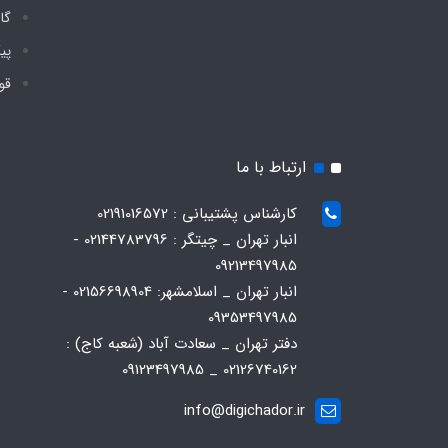
گا
پی
قو
ارتباط با ما
کارشناس پشتیبانی : 02191016572
انبار تهران _ چیتگر : 02144783796 -
09213497985
انبار تهران _ اسلامشهر: 02156698904 -
09353497985
دفتر تهران _ سعادت آباد (شعبه کاج) :
02126740162 _ 09123497985
info@digichador.ir