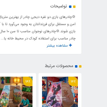
توضیحات
مناسب برای بازی
2 کودک تا سن 10 سال
​​​​💢چادرهای بازی دو نفره دیجی چادر از بهترین مت
جنس کف
پلی 
امن و مستقل برای فرزندانتان به وجود می‌آورد تا 
بازی ش
وزن
2500 گر
چادر مناسب برای استفاده کودک در محیط خانه یا...
مشاهده بیشتر
اقلام همراه
کیف 
نوع اسکلت
فلزی
محصولات مرتبط
16٪
16٪