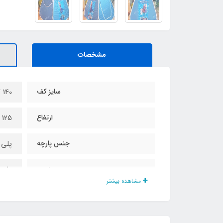
مشخصات
سایز کف
140 * 140 سانت
ارتفاع
125 سانت
جنس پارچه
پلی 
درب و پنجره
دارد
مشاهده بیشتر
نوع زیپ ها
شماره
نوع چاپ تصویر
چاپ 