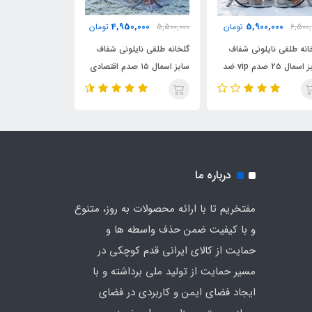
0,000
4,950,000
5,900,000
6,500,
تومان
5,500,000
تومان
2,350,000
انه طلقی نایلونی شفاف
گلخانه طلقی نایلونی شفاف
چادر بازی کمپی 
سایز اسمال ۲۵ صدم vip ضد
سایز اسمال ۱۵ صدم اقتصادی
چادری فنری بدون کف
ضد آب چادری فنری بدون
وارداتی (اصلی)
ی چادر
کف دیجی چادر
درباره ما
مفتخریم تا با ارائه محصولات به روز، متنوع
و با کیفیت ضمن حذف واسطه ها و
حمایت از کالای ایرانی قدم کوچکی در
مسیر حمایت از تولید ملی برداشته و با
ایجاد فضای ایمن و کاربردی در فضای