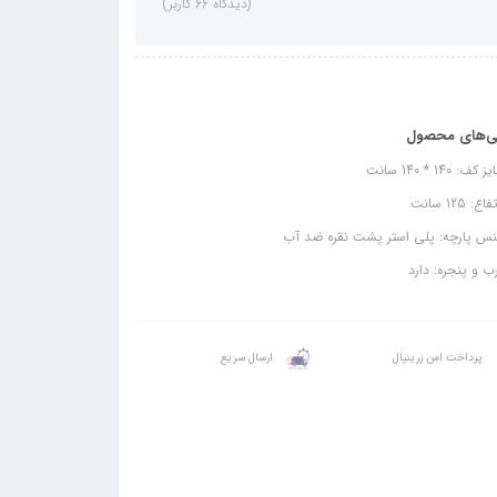
(دیدگاه 66 کاربر)
ی‌های محصول
ف: 140 * 140 سانت
ع: 125 سانت
س پارچه: پلی استر پشت نقره ضد آب
 و پنجره: دارد
پرداخت امن زرینپال
ارسال سریع