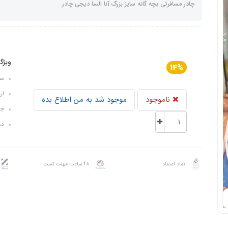
چادر مسافرتی بچه گانه سایز بزرگ آنا السا دیجی چادر
ویژگ
14%
سایز ک
ارتفا
ناموجود
موجود شد به من اطلاع بده
جن
درب
نماد اعتماد
48 ساعت مهلت تست