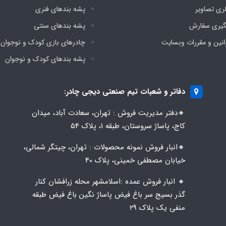
لری تصاویر
پشه‌ بندهای فنری
گیری سفارش
پشه‌ بندهای سنتی
انین و مقررات وبسایت
چادرهای بازی کودک و نوجوان
پشه‌ بندهای کودک و نوجوان
دفاتر و شعبات تیم صنعتی دیجی چادر:
🔸️​​دفتر مدیریت فروش : تهران، سعادت آباد، میدان
کاج، پاساژ سروستان، طبقه 1، پلاک 54
🔸️​​انبار فروش نمونه محصولات : تهران، چیتگر شمالی،
خیابان مصطفی خمینی، پلاک 40
🔸️ انبار فروش عمده :اسلامشهر محله زرافشان کنار
گذر بسیج سر باغ فیض پاساژ نگین باغ فیض طبقه
منفی یک پلاک ۲۹