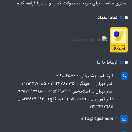
بستری مناسب برای خرید محصولات کمپ و سفر را فراهم کنیم.
نماد اعتماد
ارتباط با ما
کارشناس پشتیبانی : 02191016572
انبار تهران _ چیتگر : 02144783796 - 09213497985
انبار تهران _ اسلامشهر: 02156698904 - 09353497985
دفتر تهران _ سعادت آباد (شعبه کاج) : 02126740162 _
09123497985
info@digichador.ir