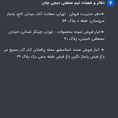
دفاتر و شعبات تیم صنعتی دیجی چادر:
🔸️​​دفتر مدیریت فروش : تهران، سعادت آباد، میدان کاج، پاساژ
سروستان، طبقه 1، پلاک 54
🔸️​​انبار فروش نمونه محصولات : تهران، چیتگر شمالی، خیابان
مصطفی خمینی، پلاک 40
🔸️ انبار فروش عمده :اسلامشهر محله زرافشان کنار گذر بسیج سر
باغ فیض پاساژ نگین باغ فیض طبقه منفی یک پلاک ۲۹