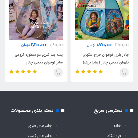
وزن
2500 گرم
اقلام همراه
2,200,000
1,970,000
2,500,000
تومان
2,600,000
تومان
کیف حمل مخصوص بنددار کوله ای
چادر بازی نوجوان طرح سگهای
پشه بند فنری دو منظوره کرومی
نگهبان دیجی چادر (سایز بزرگ)
سایز نوجوان دیجی چادر
نوع اسکلت
فلزی فنری آسان تاشو با روکش پلاستیکی و نوار
ابریشم
دسترسی سریع
دسته بندی محصولات
خانه
چادرهای فنری
فروشگاه
چادرهای کمپ