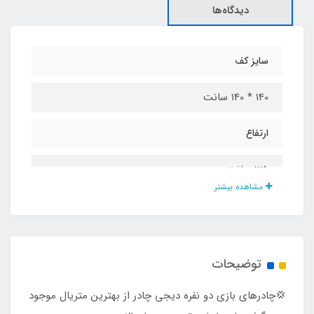
دیدگاه‌ها
سایز کف
140 * 140 سانت
ارتفاع
125 سانت
مشاهده بیشتر
جنس پارچه
پلی استر پشت نقره ضد آب
توضیحات
درب و پنجره
💢چادرهای بازی دو نفره دیجی چادر از بهترین متریال موجود
دارد