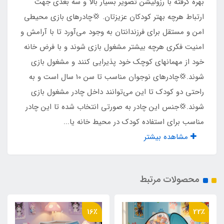
بهره گرفته با رزولیشن تصویر بسیار بالا و سه بعدی جهت
ارتباط هرچه بهتر کودکان عزیزتان. 💢چادرهای بازی محیطی
نوع زیپ ها
امن و مستقل برای فرزندانتان به وجود می‌آورد تا با آرامش و
امنیت فکری هرچه بیشتر مشغول بازی شوند و با فرض خانه
شماره 5
خود از مهمانهای کوچک خود پذیرایی کنند و مشغول بازی
شوند.💢چادرهای نوجوان مناسب تا سن 10 سال است و به
نوع چاپ تصویر
راحتی دو کودک تا این می‌توانند داخل چادر مشغول بازی
چاپ بنری
شوند.💢جنس این چادر به صورتی انتخاب شده تا این چادر
مناسب برای استفاده کودک در محیط خانه یا...
مناسب برای بازی
مشاهده بیشتر
2 کودک تا سن 10 سال
محصولات مرتبط
جنس کف
پلی استر پشت نقره ضد آب
16٪
22٪