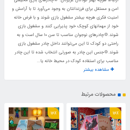
ارتباط هرچه بهتر کودکان عزیزتان. 💢چادرهای بازی محیطی
نوع زیپ ها
امن و مستقل برای فرزندانتان به وجود می‌آورد تا با آرامش و
امنیت فکری هرچه بیشتر مشغول بازی شوند و با فرض خانه
شماره 5
خود از مهمانهای کوچک خود پذیرایی کنند و مشغول بازی
شوند.💢چادرهای نوجوان مناسب تا سن 10 سال است و به
نوع چاپ تصویر
راحتی دو کودک تا این می‌توانند داخل چادر مشغول بازی
چاپ بنری
شوند.💢جنس این چادر به صورتی انتخاب شده تا این چادر
مناسب برای استفاده کودک در محیط خانه یا...
مناسب برای بازی
مشاهده بیشتر
2 کودک تا سن 10 سال
محصولات مرتبط
جنس کف
پلی استر پشت نقره ضد آب
16٪
16٪
وزن