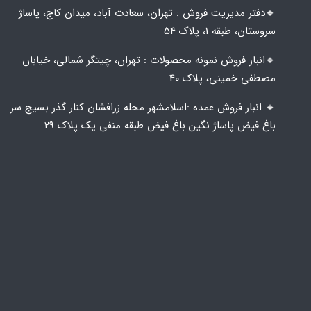
🔸️​​دفتر مدیریت فروش : تهران، سعادت آباد، میدان کاج، پاساژ
سروستان، طبقه 1، پلاک 54
🔸️​​انبار فروش نمونه محصولات : تهران، چیتگر شمالی، خیابان
مصطفی خمینی، پلاک 40
🔸️ انبار فروش عمده :اسلامشهر محله زرافشان کنار گذر بسیج سر
باغ فیض پاساژ نگین باغ فیض طبقه منفی یک پلاک ۲۹