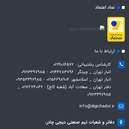
نماد اعتماد
ارتباط با ما
کارشناس پشتیبانی : 02191016572
انبار تهران _ چیتگر : 02144783796 - 09213497985
انبار تهران _ اسلامشهر: 02156698904 - 09353497985
دفتر تهران _ سعادت آباد (شعبه کاج) : 02126740162 _
09123497985
info@digichador.ir
دفاتر و شعبات تیم صنعتی دیجی چادر: