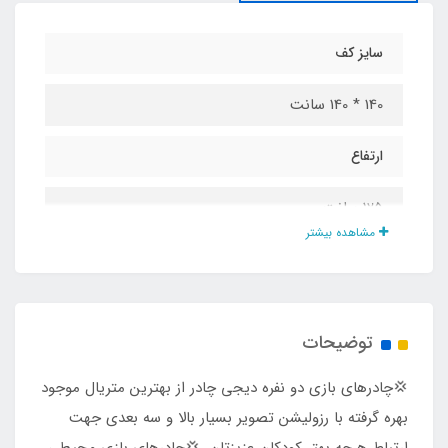
سایز کف
140 * 140 سانت
ارتفاع
125 سانت
مشاهده بیشتر
جنس پارچه
پلی استر پشت نقره ضد آب
توضیحات
درب و پنجره
💢چادرهای بازی دو نفره دیجی چادر از بهترین متریال موجود
دارد
بهره گرفته با رزولیشن تصویر بسیار بالا و سه بعدی جهت