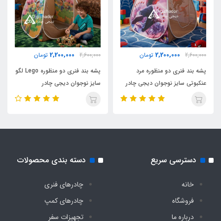
2500 گرم
اقلام همراه
2,200,000
2,200,000
2,600,000
تومان
2,600,000
تومان
کیف حمل مخصوص بنددار کوله ای
پشه بند فنری دو منظوره مرد
پشه بند فنری دو منظوره Lego لگو
عنکبوتی سایز نوجوان دیجی چادر
سایز نوجوان دیجی چادر
نوع اسکلت
فلزی فنری آسان تاشو با روکش پلاستیکی و نوار
ابریشم
دسترسی سریع
دسته بندی محصولات
خانه
چادرهای فنری
فروشگاه
چادرهای کمپ
درباره ما
تجهیزات سفر