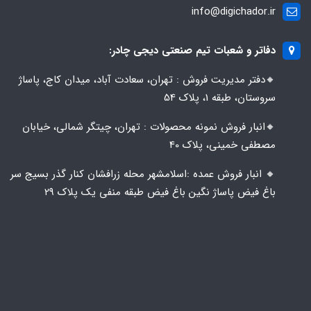
info@digichador.ir
دفاتر و شعبات تیم صنعتی دیجی چادر:
🔸️​​دفتر مدیریت فروش : تهران، سعادت آباد، میدان کاج، پاساژ
سروستان، طبقه 1، پلاک 54
🔸️​​انبار فروش نمونه محصولات : تهران، چیتگر شمالی، خیابان
مصطفی خمینی، پلاک 40
🔸️ انبار فروش عمده :اسلامشهر محله زرافشان کنار گذر بسیج سر
باغ فیض پاساژ نگین باغ فیض طبقه منفی یک پلاک ۲۹