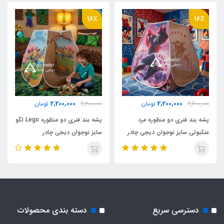
پلی استر پشت نقره ضد آب
16٪
16٪
وزن
2500 گرم
اقلام همراه
2,200,000
2,200,000
2,600,000
تومان
2,600,000
تومان
کیف حمل مخصوص بنددار کوله ای
پشه بند فنری دو منظوره مرد
پشه بند فنری دو منظوره Lego لگو
عنکبوتی سایز نوجوان دیجی چادر
سایز نوجوان دیجی چادر
نوع اسکلت
فلزی فنری آسان تاشو با روکش پلاستیکی و نوار
ابریشم
دسترسی سریع
دسته بندی محصولات