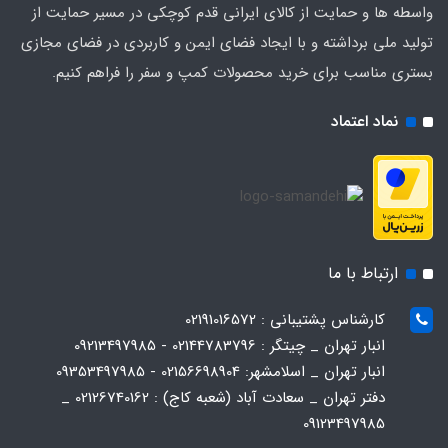
واسطه ها و حمایت از کالای ایرانی قدم کوچکی در مسیر حمایت از
تولید ملی برداشته و با ایجاد فضای ایمن و کاربردی در فضای مجازی
بستری مناسب برای خرید محصولات کمپ و سفر را فراهم کنیم.
نماد اعتماد
ارتباط با ما
کارشناس پشتیبانی : 02191016572
انبار تهران _ چیتگر : 02144783796 - 09213497985
انبار تهران _ اسلامشهر: 02156698904 - 09353497985
دفتر تهران _ سعادت آباد (شعبه کاج) : 02126740162 _
09123497985