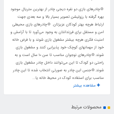
درب و پنجره
​​​​​​​​💢چادرهای بازی دو نفره دیجی چادر از بهترین متریال موجود
دارد
بهره گرفته با رزولیشن تصویر بسیار بالا و سه بعدی جهت
ارتباط هرچه بهتر کودکان عزیزتان. 💢چادرهای بازی محیطی
نوع زیپ ها
امن و مستقل برای فرزندانتان به وجود می‌آورد تا با آرامش و
امنیت فکری هرچه بیشتر مشغول بازی شوند و با فرض خانه
شماره 5
خود از مهمانهای کوچک خود پذیرایی کنند و مشغول بازی
شوند.💢چادرهای نوجوان مناسب تا سن 10 سال است و به
نوع چاپ تصویر
راحتی دو کودک تا این می‌توانند داخل چادر مشغول بازی
چاپ بنری
شوند.💢جنس این چادر به صورتی انتخاب شده تا این چادر
مناسب برای استفاده کودک در محیط خانه یا...
مناسب برای بازی
مشاهده بیشتر
2 کودک تا سن 10 سال
محصولات مرتبط
جنس کف