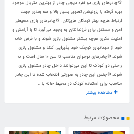
​​​​💢چادرهای بازی دو نفره دیجی چادر از بهترین متریال موجود
دارد
بهره گرفته با رزولیشن تصویر بسیار بالا و سه بعدی جهت
ارتباط هرچه بهتر کودکان عزیزتان. 💢چادرهای بازی محیطی
نوع زیپ ها
امن و مستقل برای فرزندانتان به وجود می‌آورد تا با آرامش و
امنیت فکری هرچه بیشتر مشغول بازی شوند و با فرض خانه
شماره 5
خود از مهمانهای کوچک خود پذیرایی کنند و مشغول بازی
شوند.💢چادرهای نوجوان مناسب تا سن 10 سال است و به
نوع چاپ تصویر
راحتی دو کودک تا این می‌توانند داخل چادر مشغول بازی
چاپ بنری
شوند.💢جنس این چادر به صورتی انتخاب شده تا این چادر
مناسب برای استفاده کودک در محیط خانه یا...
مناسب برای بازی
مشاهده بیشتر
2 کودک تا سن 10 سال
محصولات مرتبط
جنس کف
پلی استر پشت نقره ضد آب