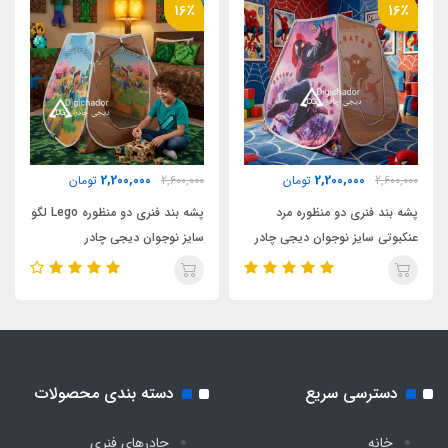
16٪
16٪
وزن
2500 گرم
اقلام همراه
2,200,000
2,200,000
2,600,000
تومان
2,600,000
تومان
کیف حمل مخصوص بنددار کوله ای
پشه بند فنری دو منظوره مرد
پشه بند فنری دو منظوره Lego لگو
عنکبوتی سایز نوجوان دیجی چادر
سایز نوجوان دیجی چادر
نوع اسکلت
فلزی فنری آسان تاشو با روکش پلاستیکی و نوار
ابریشم
دسترسی سریع
دسته بندی محصولات
خانه
چادرهای فنری