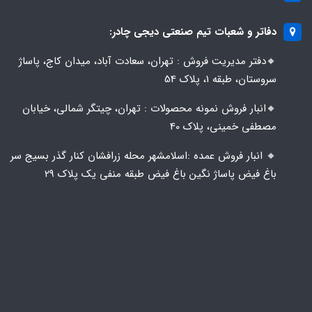
دفاتر و شعبات تیم صنعتی دیجی چادر:
🔸️​​دفتر مدیریت فروش : تهران، سعادت آباد، میدان کاج، پاساژ
سروستان، طبقه 1، پلاک 54
🔸️​​انبار فروش نمونه محصولات : تهران، چیتگر شمالی، خیابان
مصطفی خمینی، پلاک 40
🔸️ انبار فروش عمده :اسلامشهر محله زرافشان کنار گذر بسیج سر
باغ فیض پاساژ نگین باغ فیض طبقه منفی یک پلاک ۲۹