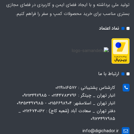
تولید ملی برداشته و با ایجاد فضای ایمن و کاربردی در فضای مجازی
بستری مناسب برای خرید محصولات کمپ و سفر را فراهم کنیم.
نماد اعتماد
ارتباط با ما
کارشناس پشتیبانی : 02191016572
انبار تهران _ چیتگر : 02144783796 - 09213497985
انبار تهران _ اسلامشهر: 02156698904 - 09353497985
دفتر تهران _ سعادت آباد (شعبه کاج) : 02126740162 _
09123497985
info@digichador.ir