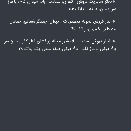
🔸️​​دفتر مدیریت فروش : تهران، سعادت آباد، میدان کاج، پاساژ
سروستان، طبقه 1، پلاک 54
🔸️​​انبار فروش نمونه محصولات : تهران، چیتگر شمالی، خیابان
مصطفی خمینی، پلاک 40
🔸️ انبار فروش عمده :اسلامشهر محله زرافشان کنار گذر بسیج سر
باغ فیض پاساژ نگین باغ فیض طبقه منفی یک پلاک ۲۹