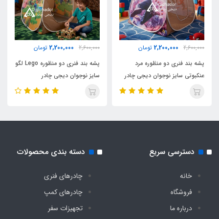
2500 گرم
اقلام همراه
2,200,000
2,200,000
2,600,000
تومان
2,600,000
تومان
کیف حمل مخصوص بنددار کوله ای
پشه بند فنری دو منظوره مرد
پشه بند فنری دو منظوره Lego لگو
عنکبوتی سایز نوجوان دیجی چادر
سایز نوجوان دیجی چادر
نوع اسکلت
فلزی فنری آسان تاشو با روکش پلاستیکی و نوار
ابریشم
دسترسی سریع
دسته بندی محصولات
خانه
چادرهای فنری
فروشگاه
چادرهای کمپ
درباره ما
تجهیزات سفر