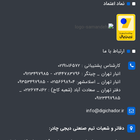
نماد اعتماد
ارتباط با ما
کارشناس پشتیبانی : 02191016572
انبار تهران _ چیتگر : 02144783796 - 09213497985
انبار تهران _ اسلامشهر: 02156698904 - 09353497985
دفتر تهران _ سعادت آباد (شعبه کاج) : 02126740162 _
09123497985
info@digichador.ir
دفاتر و شعبات تیم صنعتی دیجی چادر: