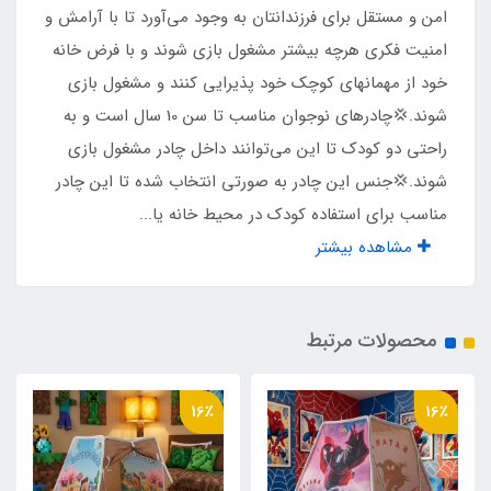
نوع زیپ ها
امن و مستقل برای فرزندانتان به وجود می‌آورد تا با آرامش و
امنیت فکری هرچه بیشتر مشغول بازی شوند و با فرض خانه
شماره 5
خود از مهمانهای کوچک خود پذیرایی کنند و مشغول بازی
شوند.💢چادرهای نوجوان مناسب تا سن 10 سال است و به
نوع چاپ تصویر
راحتی دو کودک تا این می‌توانند داخل چادر مشغول بازی
چاپ بنری
شوند.💢جنس این چادر به صورتی انتخاب شده تا این چادر
مناسب برای استفاده کودک در محیط خانه یا...
مناسب برای بازی
مشاهده بیشتر
2 کودک تا سن 10 سال
محصولات مرتبط
جنس کف
پلی استر پشت نقره ضد آب
16٪
16٪
وزن