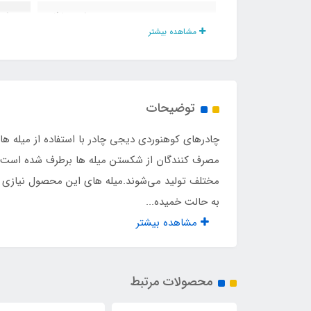
جنس بدنه
برنو
مشاهده بیشتر
تعداد درب ورودی
2 عدد مجهز به پشه‌ بند
نوع اسکلت
فولا
توضیحات
وزن
2.5 کیلو
چادرهای کوهنوردی دیجی چادر با استفاده از میله ها
نوع بسته بندی
لوله ا
مصرف کنندگان از شکستن میله ها برطرف شده است. ا
مختلف تولید می‌شوند.میله های این محصول نیازی 
تعداد میله
16 عدد
به حالت خمیده...
مشاهده بیشتر
پنجره سقف توری
دارد
میخ مهار
دارد
محصولات مرتبط
روکش ضد آب پنجره سقف
دارد