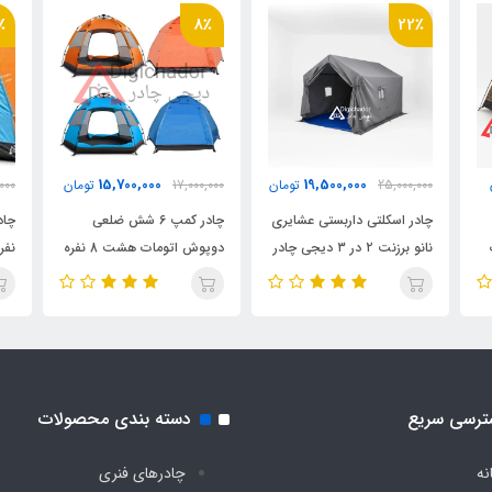
٪
8٪
22٪
ی با طول 45 سانت
15,700,000
19,500,000
25,000,000
تومان
17,000,000
تومان
,000
چادر اسکلتی داربستی عشایری
چادر کمپ 6 شش ضلعی
نانو برزنت ۲ در ۳ دیجی چادر
دوپوش اتومات هشت 8 نفره
نفر
زرمات رنگ آبی(اورجینال)
ترسی سریع
دسته بندی محصولات
نه
چادرهای فنری