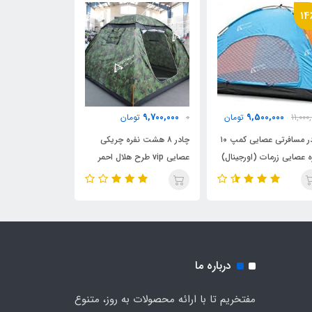
14
9,300,000
9,700,000
9,500,000
11,000
تومان
0
تومان
0
تو
چادر مسافرتی عصایی کمپ ۱۰
چادر ۸ هشت نفره چریکی
ه عصایی زرمات (اورجینال)
عصایی vip طرح هلال احمر
هلال احمر دیجی 
دیجی چادر
درباره ما
مفتخریم تا با ارائه محصولات به روز، متنوع