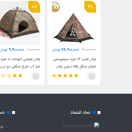
10٪
4٪
قفل چنگالی جمع کننده درب ورودی
دارد
نوع و اندازه بسته بندی
لوله ا
9,900,000
28,900,000
24,000,0
تومان
30,000,000
تومان
11,000,000
تومان
ینی استارتنت
چادر کمپ ۱۲ نفره سرخپوستی
چادر عصایی اتومات ۱۰ نفره
ارچه کره ای
استتار جنگل vip دیجی چادر
ضد آب طرح جنگلی دو درب
دیجی چادر (خواب ۵ نفر)
نماد اعتماد
دس
خا