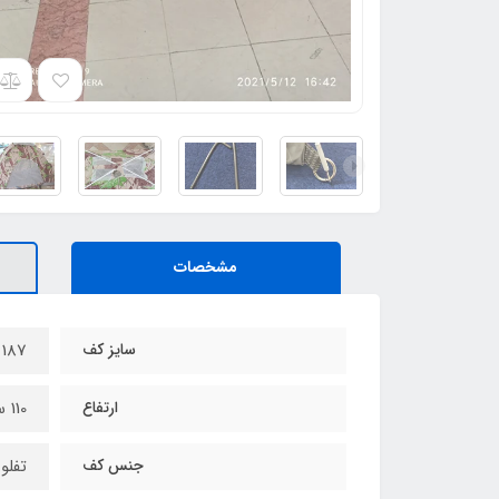
مشخصات
سایز کف
187 در 105 سانت
ارتفاع
110 سانت
جنس کف
تفلو