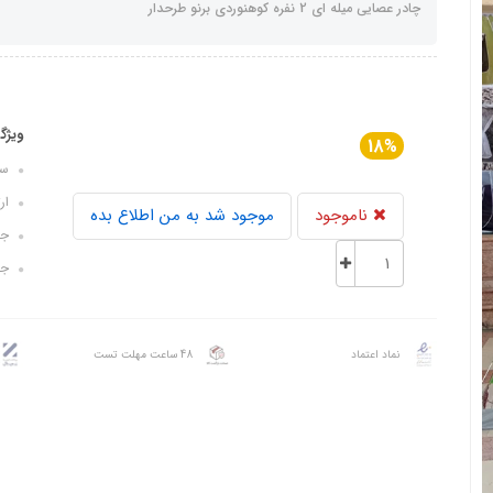
چادر عصایی میله ای 2 نفره کوهنوردی برنو طرحدار
ویژگ
18%
سایز ک
ارتفا
ناموجود
موجود شد به من اطلاع بده
جن
جن
نماد اعتماد
48 ساعت مهلت تست