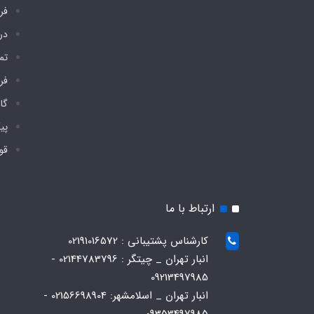
فر
درب
تم
فر
گا
پی
قو
ارتباط با ما
کارشناس پشتیبانی : 02191016572
انبار تهران _ چیتگر : 02144783796 -
09213497985
انبار تهران _ اسلامشهر: 02156698904 -