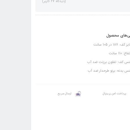
(دیدگاه 27 کاربر)
ی‌های محصول
ف: 187 در 105 سانت
ع: 110 سانت
س کف: تفلون برزنت ضد آب
س بدنه: برنو طرحدار ضد آب
پرداخت امن زرینپال
ارسال سریع