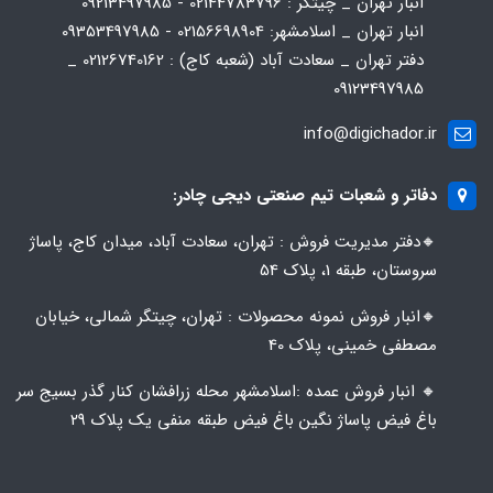
انبار تهران _ چیتگر : 02144783796 - 09213497985
انبار تهران _ اسلامشهر: 02156698904 - 09353497985
دفتر تهران _ سعادت آباد (شعبه کاج) : 02126740162 _
09123497985
info@digichador.ir
دفاتر و شعبات تیم صنعتی دیجی چادر:
🔸️​​دفتر مدیریت فروش : تهران، سعادت آباد، میدان کاج، پاساژ
سروستان، طبقه 1، پلاک 54
🔸️​​انبار فروش نمونه محصولات : تهران، چیتگر شمالی، خیابان
مصطفی خمینی، پلاک 40
🔸️ انبار فروش عمده :اسلامشهر محله زرافشان کنار گذر بسیج سر
باغ فیض پاساژ نگین باغ فیض طبقه منفی یک پلاک ۲۹