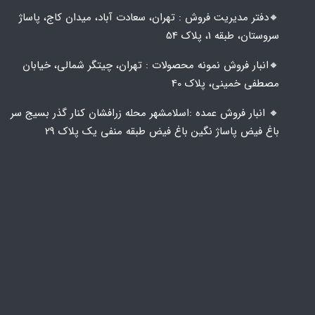
🔸️​​دفتر مدیریت فروش : تهران، سعادت آباد، میدان کاج، پاساژ
سروستان، طبقه 1، پلاک 54
🔸️​​انبار فروش نمونه محصولات : تهران، چیتگر شمالی، خیابان
مصطفی خمینی، پلاک 40
🔸️ انبار فروش عمده :اسلامشهر محله زرافشان کنار گذر بسیج سر
باغ فیض پاساژ نگین باغ فیض طبقه منفی یک پلاک ۲۹