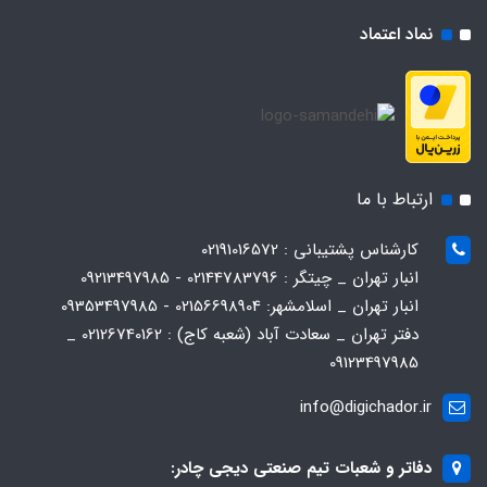
نماد اعتماد
ارتباط با ما
کارشناس پشتیبانی : 02191016572
انبار تهران _ چیتگر : 02144783796 - 09213497985
انبار تهران _ اسلامشهر: 02156698904 - 09353497985
دفتر تهران _ سعادت آباد (شعبه کاج) : 02126740162 _
09123497985
info@digichador.ir
دفاتر و شعبات تیم صنعتی دیجی چادر: