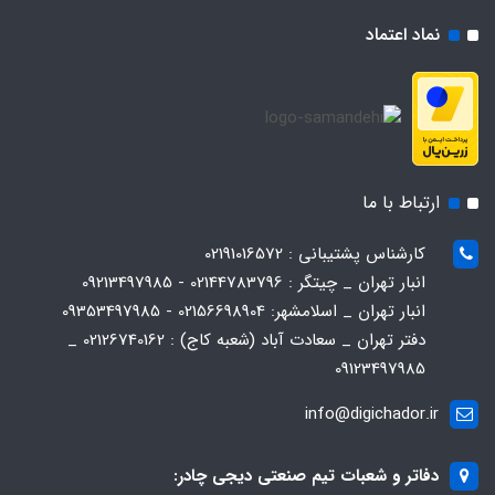
نماد اعتماد
ارتباط با ما
کارشناس پشتیبانی : 02191016572
انبار تهران _ چیتگر : 02144783796 - 09213497985
انبار تهران _ اسلامشهر: 02156698904 - 09353497985
دفتر تهران _ سعادت آباد (شعبه کاج) : 02126740162 _
09123497985
info@digichador.ir
دفاتر و شعبات تیم صنعتی دیجی چادر: