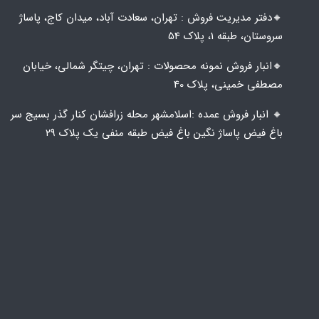
🔸️​​دفتر مدیریت فروش : تهران، سعادت آباد، میدان کاج، پاساژ
سروستان، طبقه 1، پلاک 54
🔸️​​انبار فروش نمونه محصولات : تهران، چیتگر شمالی، خیابان
مصطفی خمینی، پلاک 40
🔸️ انبار فروش عمده :اسلامشهر محله زرافشان کنار گذر بسیج سر
باغ فیض پاساژ نگین باغ فیض طبقه منفی یک پلاک ۲۹