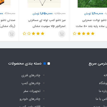
000
1,650,000
1,200,000
1
تومان
1,750,000
تومان
3,900,000
تاشو توالت صحرایی
میز تاشو کمپ لوله ای مسافرتی
اده پایه بلند ۵۰ سانت
استراکچر vip سومیت مشکی
(رنگ مشکی)د
ترسی سریع
دسته بندی محصولات
نه
چادرهای فنری
وشگاه
چادرهای کمپ
اره ما
تجهیزات سفر
اس با ما
چادرهای خودرو
وش عمده
اقلام بادی کمپ