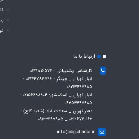
گا
پی
قو
ارتباط با ما
کارشناس پشتیبانی : 02191016572
انبار تهران _ چیتگر : 02144783796 -
09213497985
انبار تهران _ اسلامشهر: 02156698904 -
09353497985
دفتر تهران _ سعادت آباد (شعبه کاج) :
02126740162 _ 09123497985
info@digichador.ir