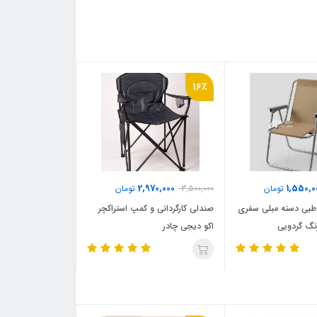
16٪
2,970,000
1,550,0
تومان
3,500,000
تومان
طبی دسته مبلی سفری
صندلی کارگردانی و کمپ استراکچر
نگ گردویی
اکو دیجی چادر