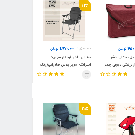
22٪
1,970,000
450
تومان
2,500,000
تومان
حمل صندلی تاشو
صندلی تاشو فومدار سومیت
ر زرشکی دیجی چادر
استرانگ سوپر پلاس صادراتی(رنگ
مشکی)
20٪