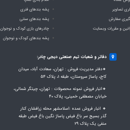
لری تصاویر
پشه‌ بندهای فنری
گیری سفارش
پشه‌ بندهای سنتی
انین و مقررات وبسایت
چادرهای بازی کودک و نوجوان
پشه‌ بندهای کودک و نوجوان
دفاتر و شعبات تیم صنعتی دیجی چادر:
🔸️​​دفتر مدیریت فروش : تهران، سعادت آباد، میدان
کاج، پاساژ سروستان، طبقه 1، پلاک 54
🔸️​​انبار فروش نمونه محصولات : تهران، چیتگر شمالی،
خیابان مصطفی خمینی، پلاک 40
🔸️ انبار فروش عمده :اسلامشهر محله زرافشان کنار
گذر بسیج سر باغ فیض پاساژ نگین باغ فیض طبقه
منفی یک پلاک ۲۹