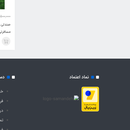
,500,000
صندلی 
مسافرتی س
نماد اعتماد
دس
خا
فر
درب
تم
فر