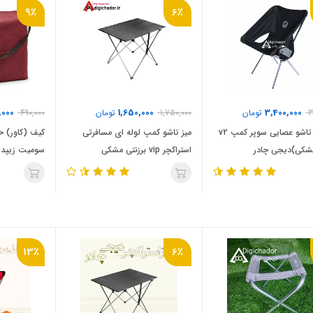
9٪
6٪
,000
1,650,000
3,400,000
3
تومان
1,750,000
تومان
490,000
صندلی تاشو عصایی سوپر کمپ v2
میز تاشو کمپ لوله ای مسافرتی
کیف (کاور) 
شکی)دیجی چادر
استراکچر vip برزنتی مشکی
سومیت زیپدا
13٪
6٪