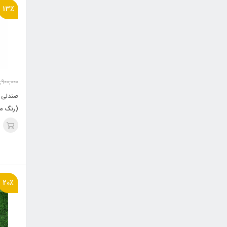
13٪
,900,000
(رنگ م
20٪