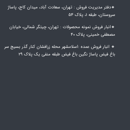
🔸️​​دفتر مدیریت فروش : تهران، سعادت آباد، میدان کاج، پاساژ
سروستان، طبقه 1، پلاک 54
🔸️​​انبار فروش نمونه محصولات : تهران، چیتگر شمالی، خیابان
مصطفی خمینی، پلاک 40
🔸️ انبار فروش عمده :اسلامشهر محله زرافشان کنار گذر بسیج سر
باغ فیض پاساژ نگین باغ فیض طبقه منفی یک پلاک ۲۹