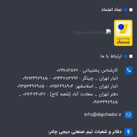
نماد اعتماد
ارتباط با ما
کارشناس پشتیبانی : 02191016572
انبار تهران _ چیتگر : 02144783796 - 09213497985
انبار تهران _ اسلامشهر: 02156698904 - 09353497985
دفتر تهران _ سعادت آباد (شعبه کاج) : 02126740162 _
09123497985
info@digichador.ir
دفاتر و شعبات تیم صنعتی دیجی چادر: