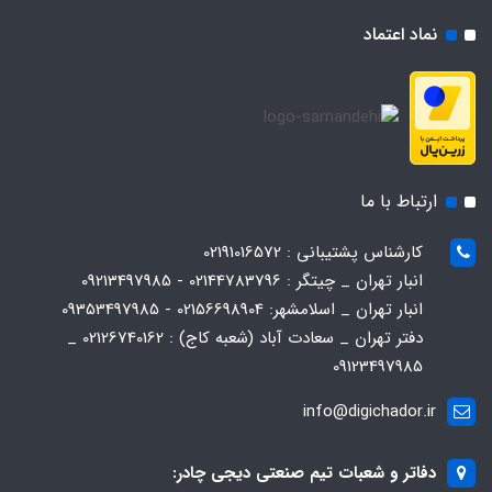
نماد اعتماد
ارتباط با ما
کارشناس پشتیبانی : 02191016572
انبار تهران _ چیتگر : 02144783796 - 09213497985
انبار تهران _ اسلامشهر: 02156698904 - 09353497985
دفتر تهران _ سعادت آباد (شعبه کاج) : 02126740162 _
09123497985
info@digichador.ir
دفاتر و شعبات تیم صنعتی دیجی چادر: