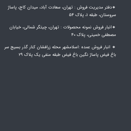
🔸️​​دفتر مدیریت فروش : تهران، سعادت آباد، میدان کاج، پاساژ
سروستان، طبقه 1، پلاک 54
🔸️​​انبار فروش نمونه محصولات : تهران، چیتگر شمالی، خیابان
مصطفی خمینی، پلاک 40
🔸️ انبار فروش عمده :اسلامشهر محله زرافشان کنار گذر بسیج سر
باغ فیض پاساژ نگین باغ فیض طبقه منفی یک پلاک ۲۹