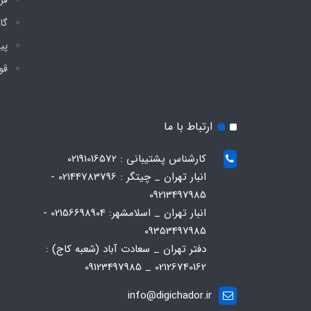
گا
پی
قو
ارتباط با ما
کارشناس پشتیبانی : 02191016572
انبار تهران _ چیتگر : 02144783796 -
09213497985
انبار تهران _ اسلامشهر: 02156698904 -
09353497985
دفتر تهران _ سعادت آباد (شعبه کاج) :
02126740162 _ 09123497985
info@digichador.ir