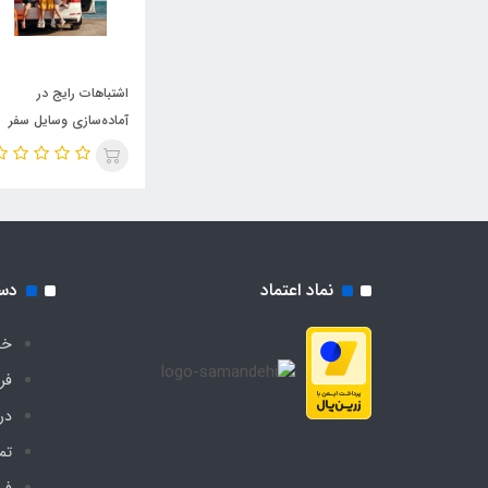
اشتباهات رایج در
آماده‌سازی وسایل سفر
که همه مرتکب می‌شوند
نماد اعتماد
دس
خا
فر
درب
تم
فر