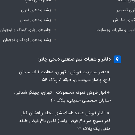
لری تصاویر
پشه‌ بندهای فنری
گیری سفارش
پشه‌ بندهای سنتی
انین و مقررات وبسایت
چادرهای بازی کودک و نوجوان
پشه‌ بندهای کودک و نوجوان
دفاتر و شعبات تیم صنعتی دیجی چادر:
🔸️​​دفتر مدیریت فروش : تهران، سعادت آباد، میدان
کاج، پاساژ سروستان، طبقه 1، پلاک 54
🔸️​​انبار فروش نمونه محصولات : تهران، چیتگر شمالی،
خیابان مصطفی خمینی، پلاک 40
🔸️ انبار فروش عمده :اسلامشهر محله زرافشان کنار
گذر بسیج سر باغ فیض پاساژ نگین باغ فیض طبقه
منفی یک پلاک ۲۹